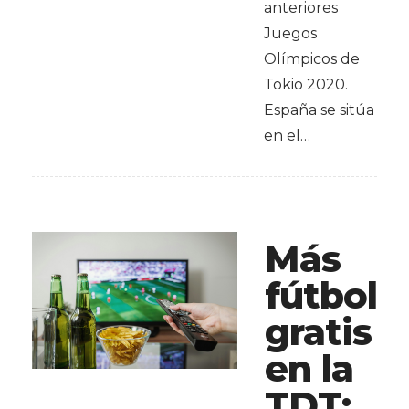
anteriores
Juegos
Olímpicos de
Tokio 2020.
España se sitúa
en el…
Más
fútbol
gratis
en la
TDT: