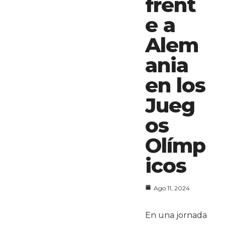
frent
e a
Alem
ania
en los
Jueg
os
Olímp
icos
Ago 11, 2024
En una jornada