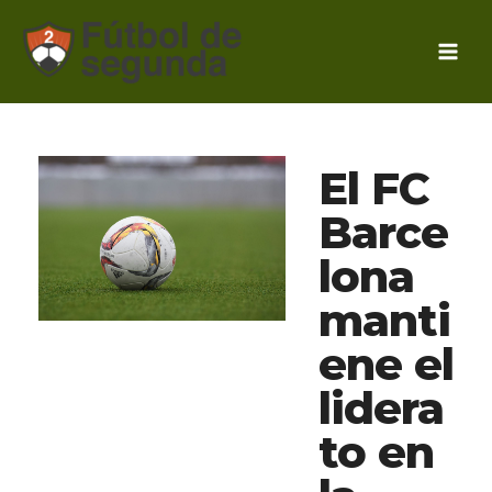
Ir
al
contenido
El FC
Barce
lona
manti
ene el
lidera
to en