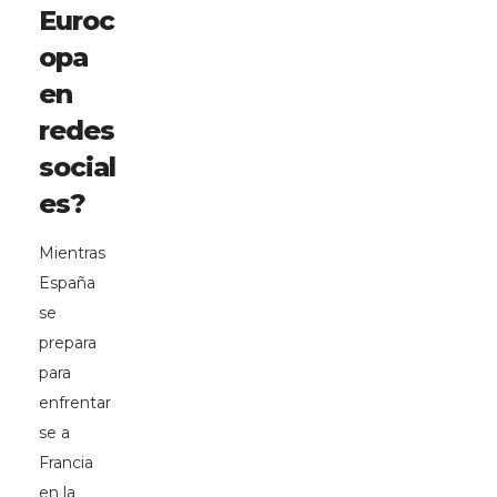
Euroc
opa
en
redes
social
es?
Mientras
España
se
prepara
para
enfrentar
se a
Francia
en la