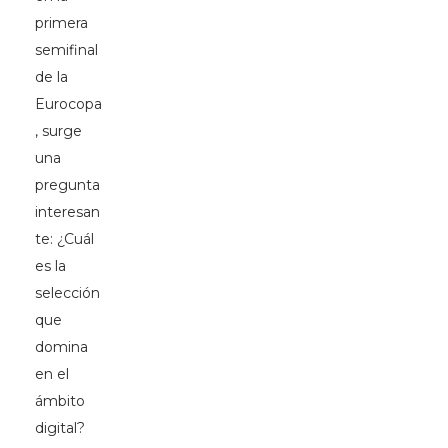
primera
semifinal
de la
Eurocopa
, surge
una
pregunta
interesan
te: ¿Cuál
es la
selección
que
domina
en el
ámbito
digital?