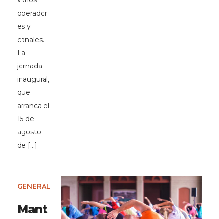
varios
operador
es y
canales.
La
jornada
inaugural,
que
arranca el
15 de
agosto
de […]
GENERAL
Mant