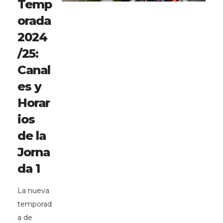
Temp
orada
2024
/25:
Canal
es y
Horar
ios
de la
Jorna
da 1
La nueva
temporad
a de