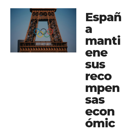
Españ
a
manti
ene
sus
reco
mpen
sas
econ
ómic