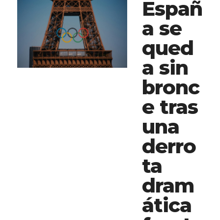
Españ
a se
qued
a sin
bronc
e tras
una
derro
ta
dram
ática