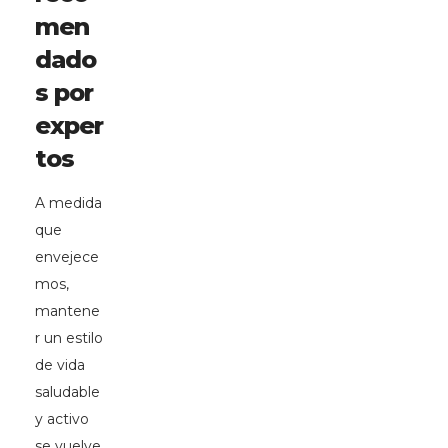
men
dado
s por
exper
tos
A medida
que
envejece
mos,
mantene
r un estilo
de vida
saludable
y activo
se vuelve