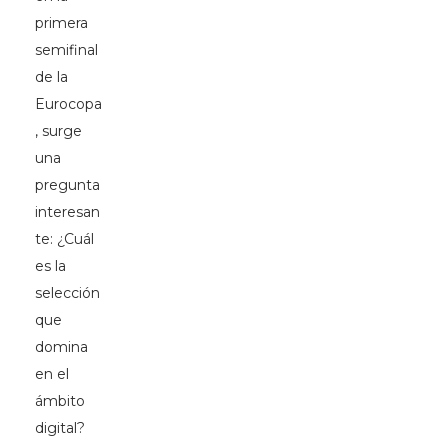
primera
semifinal
de la
Eurocopa
, surge
una
pregunta
interesan
te: ¿Cuál
es la
selección
que
domina
en el
ámbito
digital?