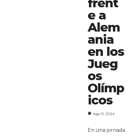
frent
e a
Alem
ania
en los
Jueg
os
Olímp
icos
Ago 11, 2024
En una jornada