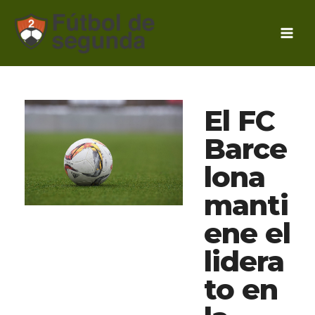
Ir
al
contenido
El FC
Barce
lona
manti
ene el
lidera
to en