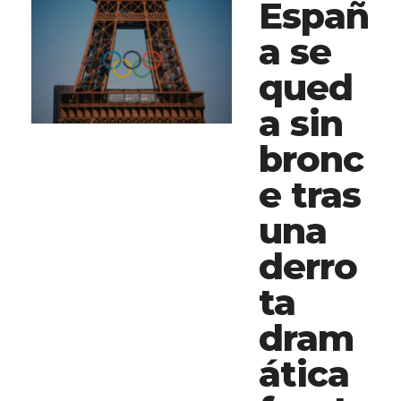
Españ
a se
qued
a sin
bronc
e tras
una
derro
ta
dram
ática