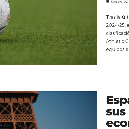
Sep 24, 2
Tras la ú
2024/25, 
clasificac
Athletic C
equipos e
Esp
sus
eco