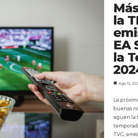
Más
la 
emi
EA 
la 
202
Ago 12, 20
La próxim
buenas not
siguen la 
temporada
TVG, emiti