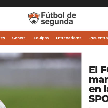
res
General
Equipos
Entrenadores
Encuentro
El 
man
en 
SPO