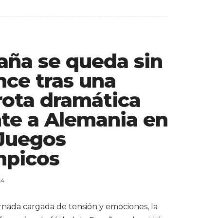
aña se queda sin
nce tras una
rota dramática
nte a Alemania en
 Juegos
mpicos
24
rnada cargada de tensión y emociones, la