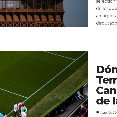
selección
de los Ju
amargo sab
disputad
Dón
Tem
Can
de l
Ago 10, 2