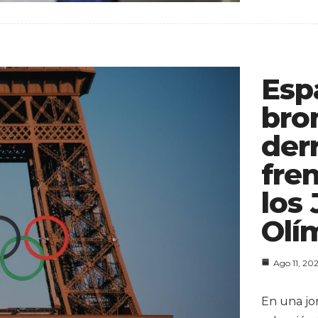
Esp
bro
der
fre
los
Olí
Ago 11, 20
En una jo