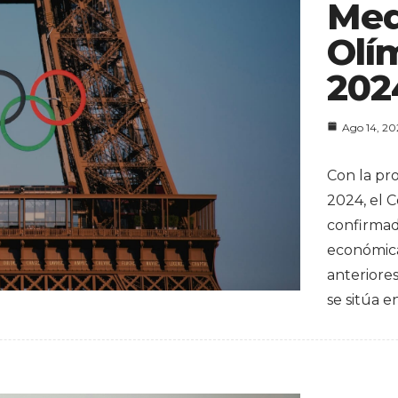
Med
Olí
202
Ago 14, 2
Con la pr
2024, el 
confirma
económica
anteriore
se sitúa e