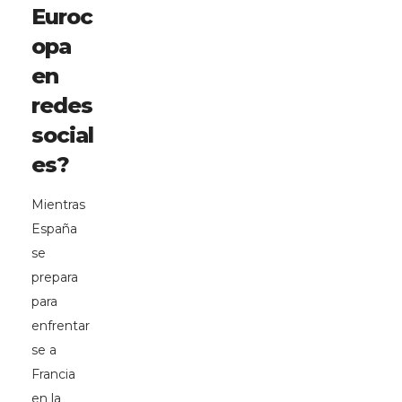
Euroc
opa
en
redes
social
es?
Mientras
España
se
prepara
para
enfrentar
se a
Francia
en la