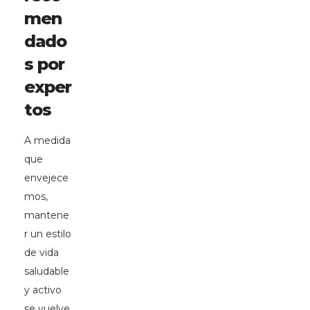
men
dado
s por
exper
tos
A medida
que
envejece
mos,
mantene
r un estilo
de vida
saludable
y activo
se vuelve