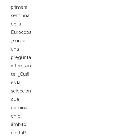
primera
semifinal
de la
Eurocopa
, surge
una
pregunta
interesan
te: ¿Cuál
es la
selección
que
domina
en el
ámbito
digital?