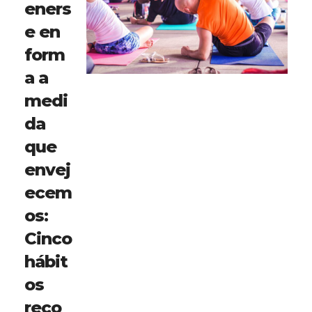
eners
e en
form
a a
medi
da
que
envej
ecem
os:
Cinco
hábit
os
reco