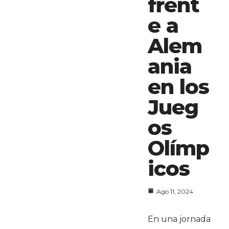
frent
e a
Alem
ania
en los
Jueg
os
Olímp
icos
Ago 11, 2024
En una jornada