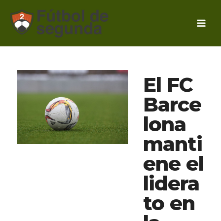
Ir
al
contenido
El FC
Barce
lona
manti
ene el
lidera
to en