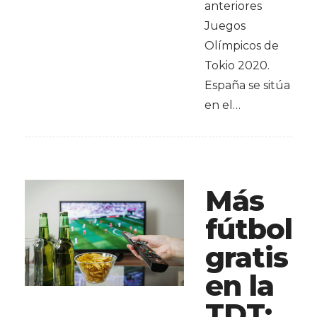
anteriores
Juegos
Olímpicos de
Tokio 2020.
España se sitúa
en el…
Más
fútbol
gratis
en la
TDT: