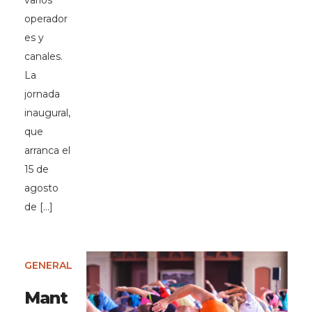
varios
operador
es y
canales.
La
jornada
inaugural,
que
arranca el
15 de
agosto
de […]
GENERAL
Mant