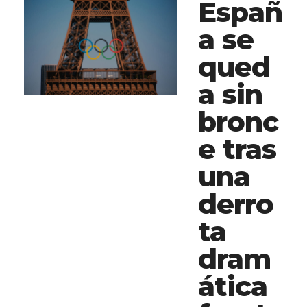
Españ
a se
qued
a sin
bronc
e tras
una
derro
ta
dram
ática