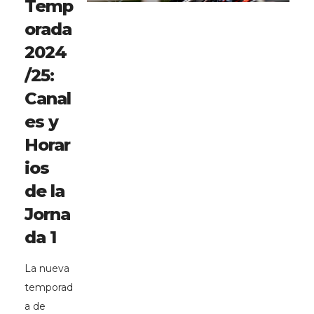
Temp
orada
2024
/25:
Canal
es y
Horar
ios
de la
Jorna
da 1
La nueva
temporad
a de