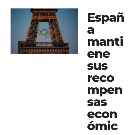
Españ
a
manti
ene
sus
reco
mpen
sas
econ
ómic