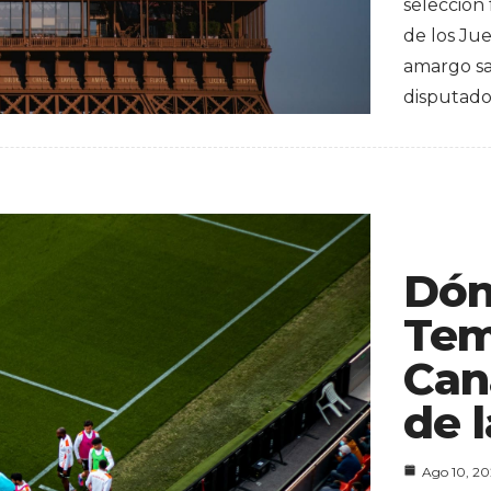
selección
de los Ju
amargo sab
disputad
Dón
Tem
Can
de l
Ago 10, 2