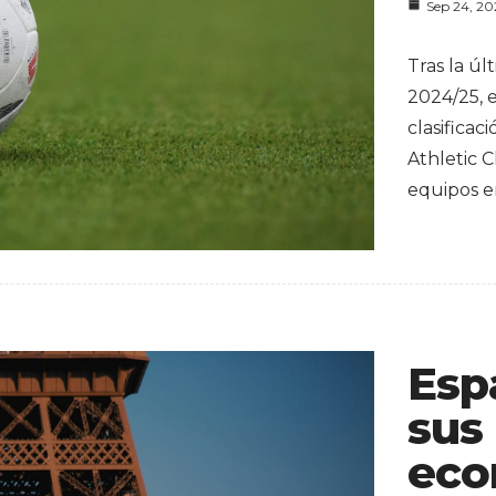
Sep 24, 2
Tras la ú
2024/25, 
clasificac
Athletic C
equipos e
Esp
sus
eco