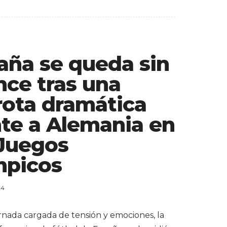
aña se queda sin
nce tras una
rota dramática
nte a Alemania en
 Juegos
mpicos
24
rnada cargada de tensión y emociones, la