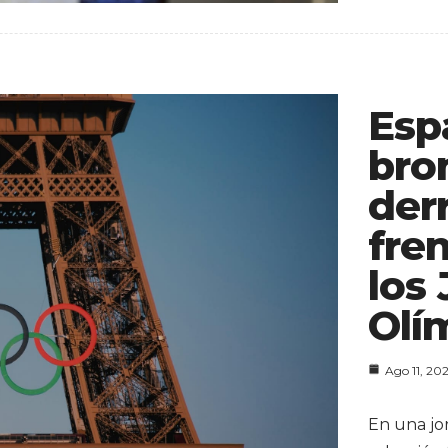
Esp
bro
der
fre
los
Olí
Ago 11, 20
En una jo