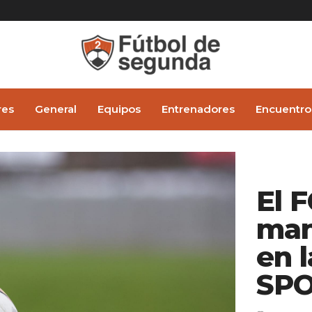
res
General
Equipos
Entrenadores
Encuentro
El 
man
en 
SPO