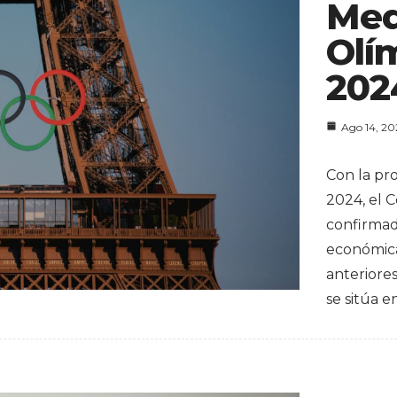
Med
Olí
202
Ago 14, 2
Con la pr
2024, el 
confirma
económica
anteriore
se sitúa e