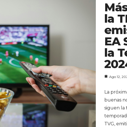
Más
la 
emi
EA 
la 
202
Ago 12, 20
La próxim
buenas not
siguen la 
temporada
TVG, emiti