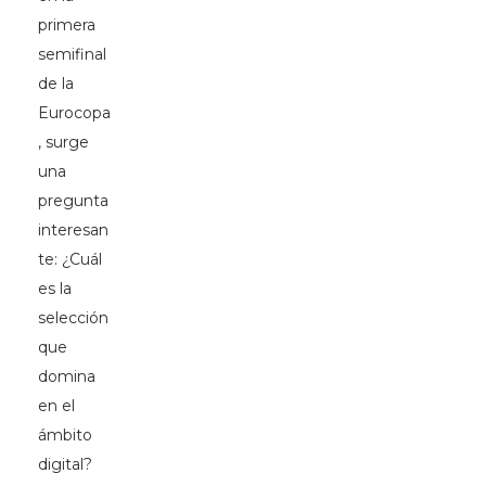
primera
semifinal
de la
Eurocopa
, surge
una
pregunta
interesan
te: ¿Cuál
es la
selección
que
domina
en el
ámbito
digital?