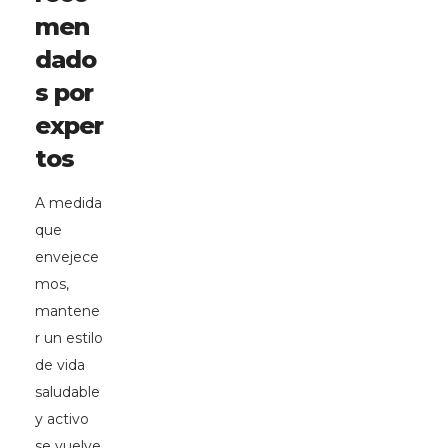
men
dado
s por
exper
tos
A medida
que
envejece
mos,
mantene
r un estilo
de vida
saludable
y activo
se vuelve