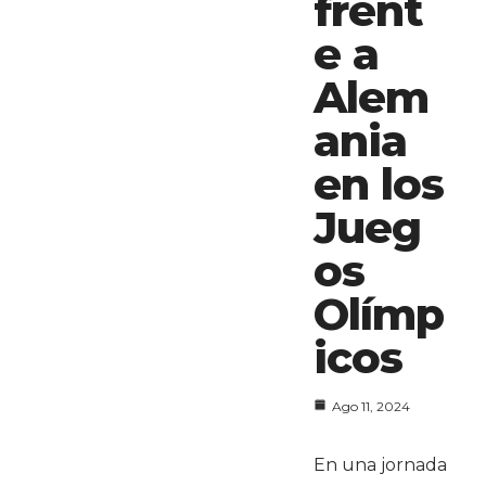
frent
e a
Alem
ania
en los
Jueg
os
Olímp
icos
Ago 11, 2024
En una jornada