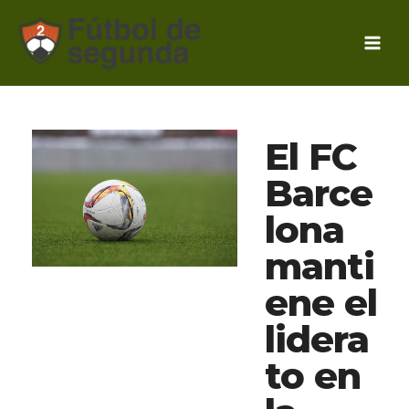
Ir
al
contenido
El FC
Barce
lona
manti
ene el
lidera
to en