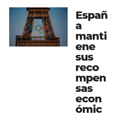
Españ
a
manti
ene
sus
reco
mpen
sas
econ
ómic