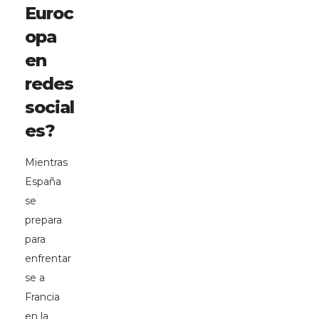
Euroc
opa
en
redes
social
es?
Mientras
España
se
prepara
para
enfrentar
se a
Francia
en la