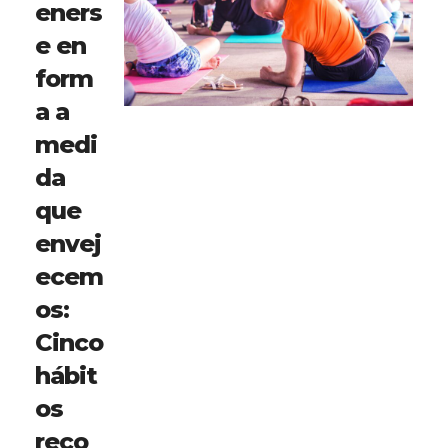
eners
e en
form
a a
medi
da
que
envej
ecem
os:
Cinco
hábit
os
reco