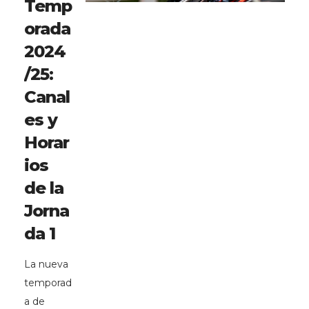
Temp
orada
2024
/25:
Canal
es y
Horar
ios
de la
Jorna
da 1
La nueva
temporad
a de