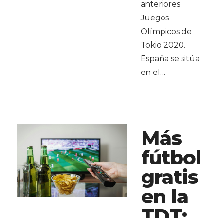
anteriores
Juegos
Olímpicos de
Tokio 2020.
España se sitúa
en el…
Más
fútbol
gratis
en la
TDT: