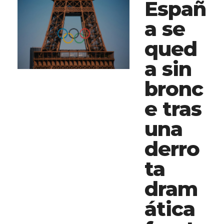
Españ
a se
qued
a sin
bronc
e tras
una
derro
ta
dram
ática