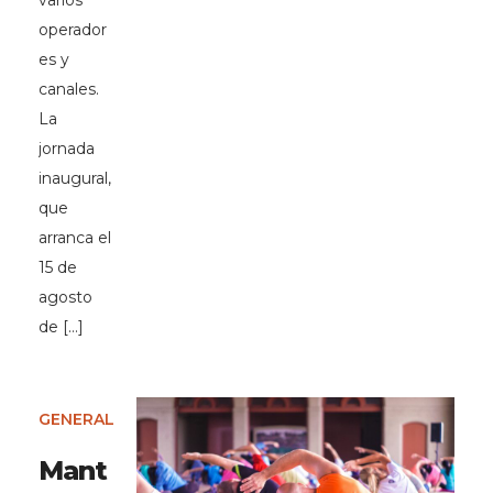
varios
operador
es y
canales.
La
jornada
inaugural,
que
arranca el
15 de
agosto
de […]
GENERAL
Mant