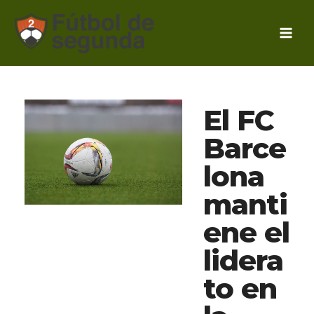
Ir
al
contenido
El FC
Barce
lona
manti
ene el
lidera
to en