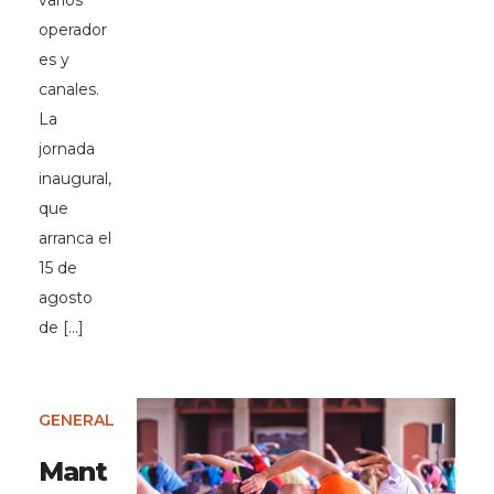
varios
operador
es y
canales.
La
jornada
inaugural,
que
arranca el
15 de
agosto
de […]
GENERAL
Mant