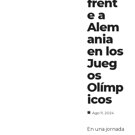
frent
e a
Alem
ania
en los
Jueg
os
Olímp
icos
Ago 11, 2024
En una jornada