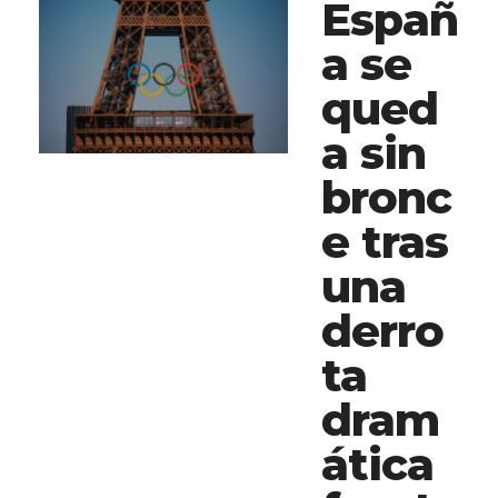
Españ
a se
qued
a sin
bronc
e tras
una
derro
ta
dram
ática