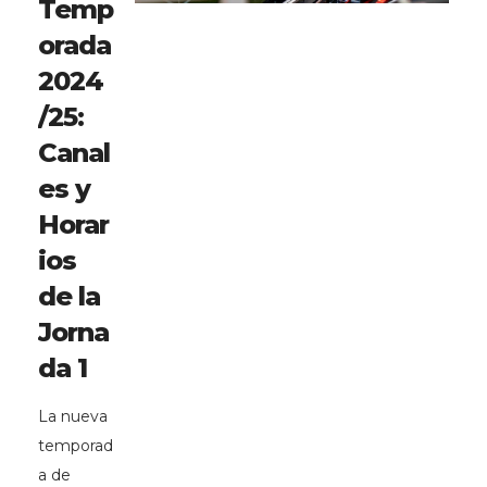
Temp
orada
2024
/25:
Canal
es y
Horar
ios
de la
Jorna
da 1
La nueva
temporad
a de