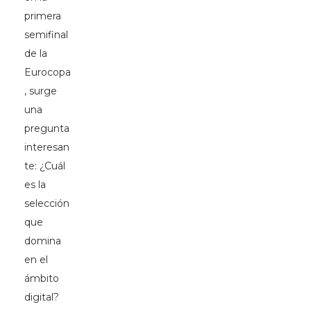
primera
semifinal
de la
Eurocopa
, surge
una
pregunta
interesan
te: ¿Cuál
es la
selección
que
domina
en el
ámbito
digital?