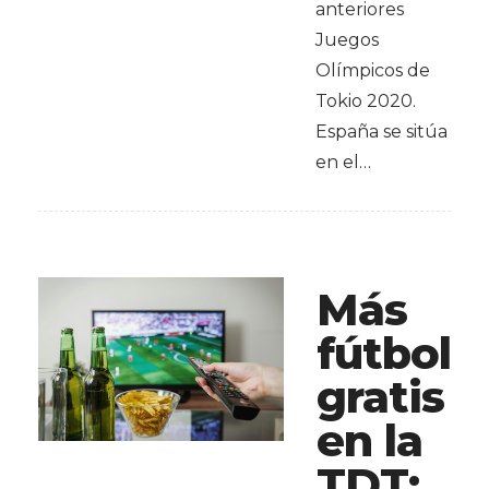
anteriores
Juegos
Olímpicos de
Tokio 2020.
España se sitúa
en el…
Más
fútbol
gratis
en la
TDT: