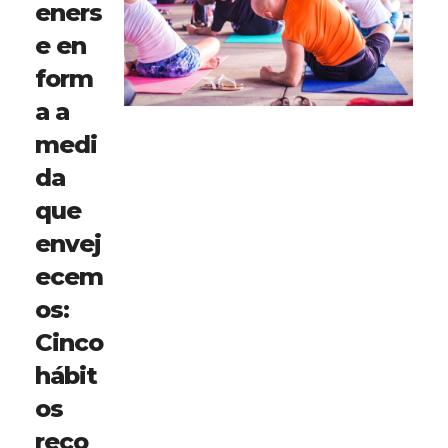
eners
e en
form
a a
medi
da
que
envej
ecem
os:
Cinco
hábit
os
reco