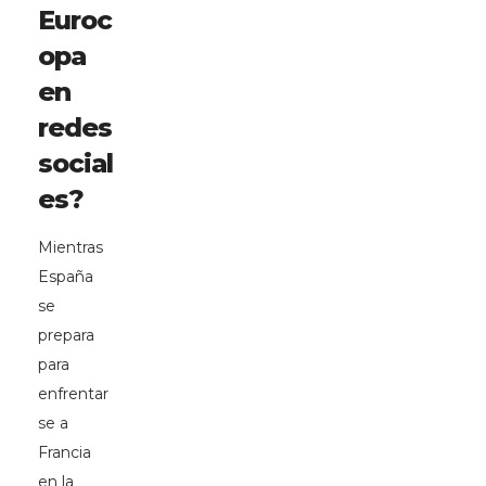
Euroc
opa
en
redes
social
es?
Mientras
España
se
prepara
para
enfrentar
se a
Francia
en la