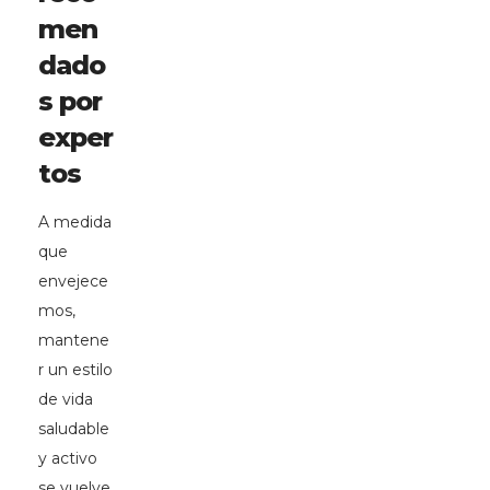
men
dado
s por
exper
tos
A medida
que
envejece
mos,
mantene
r un estilo
de vida
saludable
y activo
se vuelve