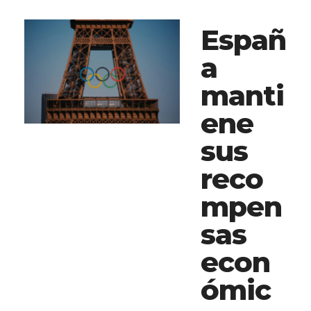
Españ
a
manti
ene
sus
reco
mpen
sas
econ
ómic