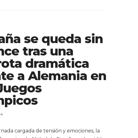
aña se queda sin
nce tras una
rota dramática
nte a Alemania en
 Juegos
mpicos
24
rnada cargada de tensión y emociones, la