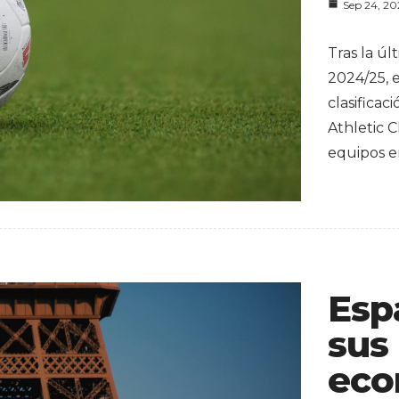
Sep 24, 2
Tras la ú
2024/25, 
clasificac
Athletic C
equipos e
Esp
sus
eco