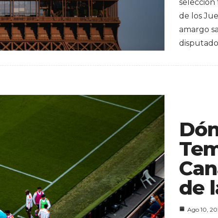
selección
de los Ju
amargo sab
disputad
Dón
Tem
Can
de l
Ago 10, 2