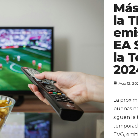
Más
la 
emi
EA 
la 
202
Ago 12, 20
La próxim
buenas not
siguen la 
temporada
TVG, emiti