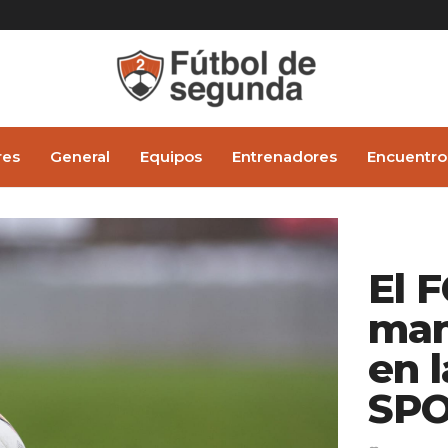
res
General
Equipos
Entrenadores
Encuentro
El 
man
en 
SPO