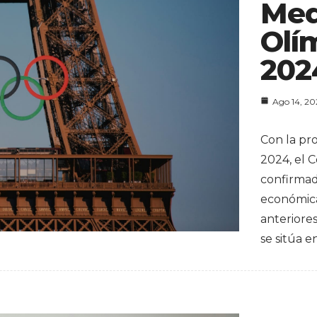
Med
Olí
202
Ago 14, 2
Con la pr
2024, el 
confirma
económica
anteriore
se sitúa e