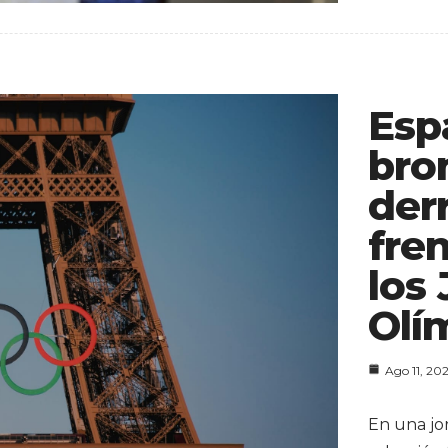
Esp
bro
der
fre
los
Olí
Ago 11, 20
En una jo