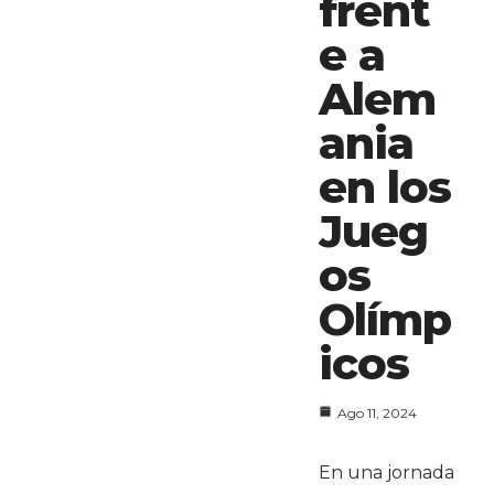
frent
e a
Alem
ania
en los
Jueg
os
Olímp
icos
Ago 11, 2024
En una jornada