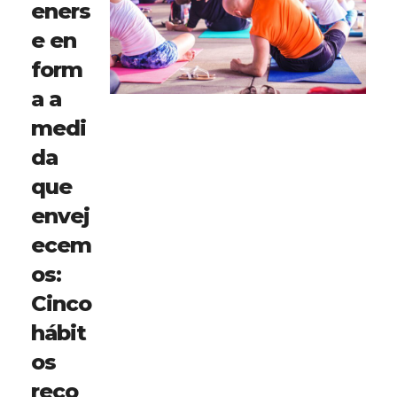
eners
e en
form
a a
medi
da
que
envej
ecem
os:
Cinco
hábit
os
reco