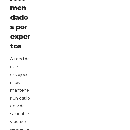
men
dado
s por
exper
tos
A medida
que
envejece
mos,
mantene
r un estilo
de vida
saludable
y activo
se vuelve