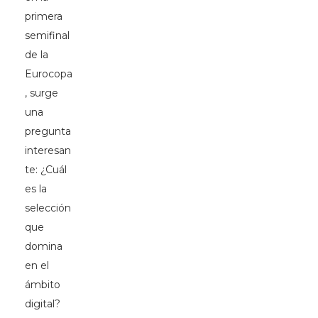
primera
semifinal
de la
Eurocopa
, surge
una
pregunta
interesan
te: ¿Cuál
es la
selección
que
domina
en el
ámbito
digital?