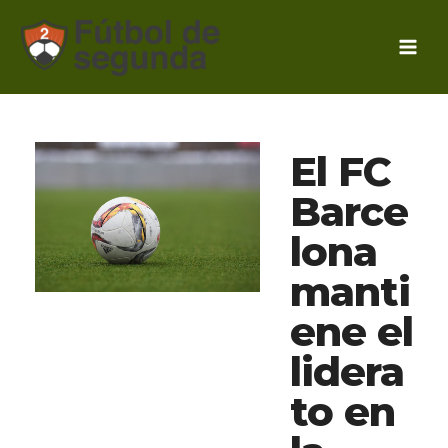
Ir
al
contenido
El FC
Barce
lona
manti
ene el
lidera
to en