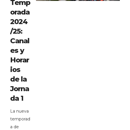
Temp
orada
2024
/25:
Canal
es y
Horar
ios
de la
Jorna
da 1
La nueva
temporad
a de