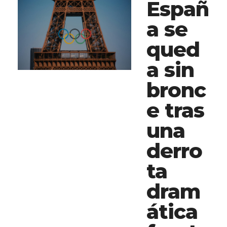
Españ
a se
qued
a sin
bronc
e tras
una
derro
ta
dram
ática