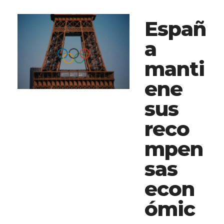
Españ
a
manti
ene
sus
reco
mpen
sas
econ
ómic