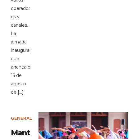
varios
operador
es y
canales.
La
jornada
inaugural,
que
arranca el
15 de
agosto
de […]
GENERAL
Mant