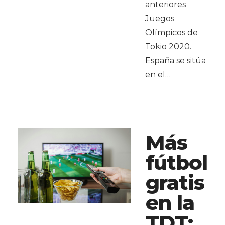
anteriores
Juegos
Olímpicos de
Tokio 2020.
España se sitúa
en el…
Más
fútbol
gratis
en la
TDT: