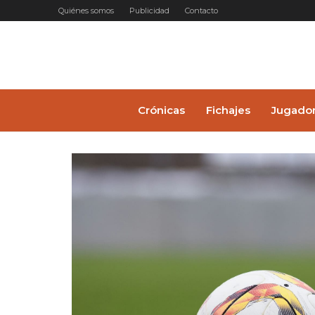
Ir
Quiénes somos
Publicidad
Contacto
al
contenido
Crónicas
Fichajes
Jugado