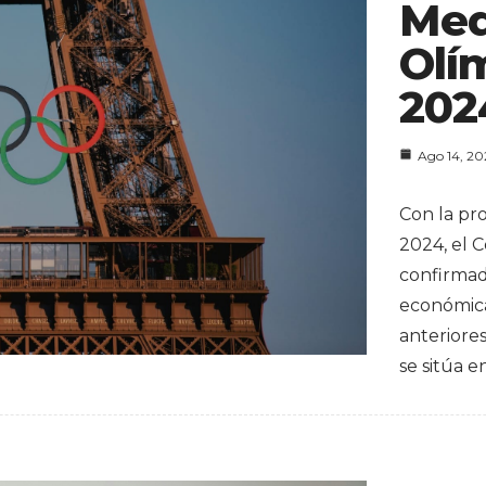
Med
Olí
202
Ago 14, 2
Con la pr
2024, el 
confirma
económica
anteriore
se sitúa e