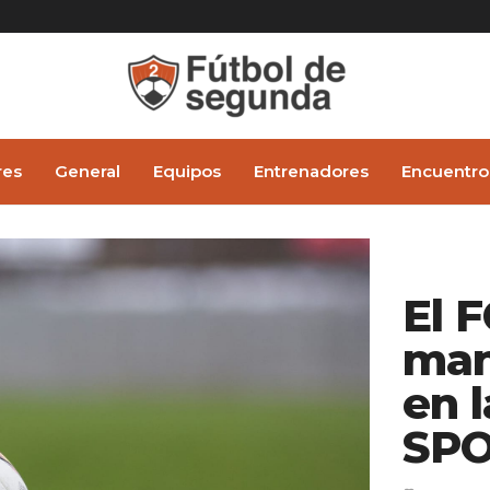
res
General
Equipos
Entrenadores
Encuentro
El 
man
en 
SPO