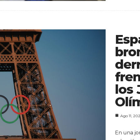
Esp
bro
der
fre
los
Olí
Ago 11, 20
En una jo