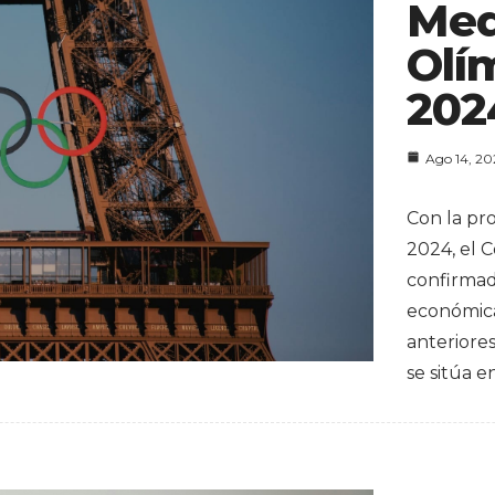
Med
Olí
202
Ago 14, 2
Con la pr
2024, el 
confirma
económica
anteriore
se sitúa e