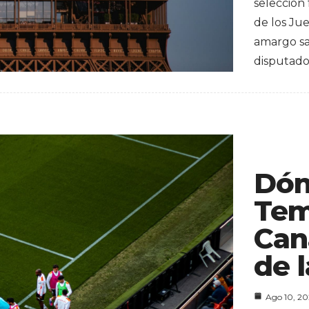
selección
de los Ju
amargo sab
disputad
Dón
Tem
Can
de l
Ago 10, 2