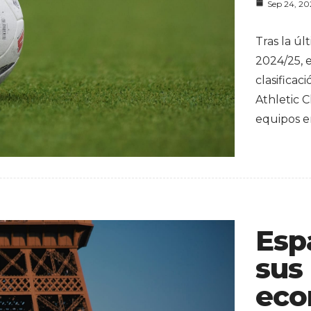
Sep 24, 2
Tras la ú
2024/25, 
clasificac
Athletic C
equipos e
Esp
sus
eco