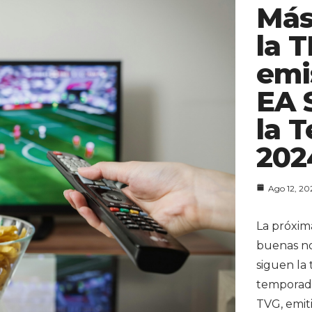
Más
la 
emi
EA 
la 
202
Ago 12, 20
La próxim
buenas not
siguen la 
temporada
TVG, emiti