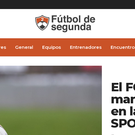
res
General
Equipos
Entrenadores
Encuentro
El 
man
en 
SPO