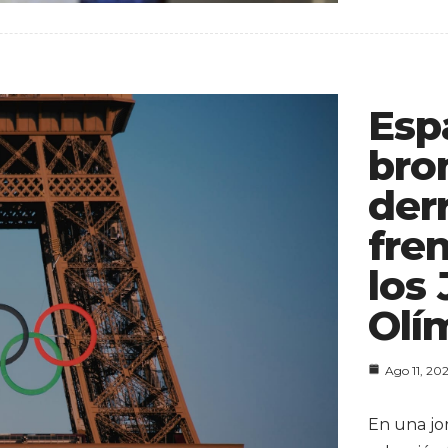
Esp
bro
der
fre
los
Olí
Ago 11, 20
En una jo