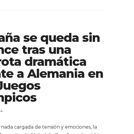
aña se queda sin
nce tras una
rota dramática
nte a Alemania en
 Juegos
mpicos
24
rnada cargada de tensión y emociones, la