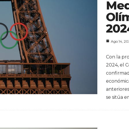
Med
Olí
202
Ago 14, 2
Con la pr
2024, el 
confirma
económica
anteriore
se sitúa e