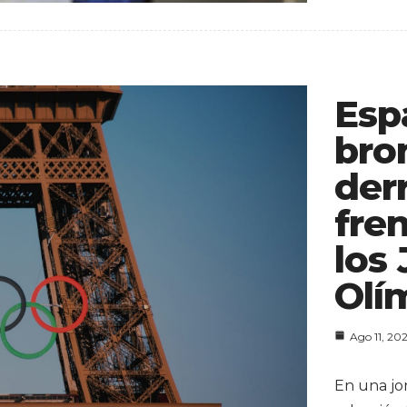
Esp
bro
der
fre
los
Olí
Ago 11, 20
En una jo