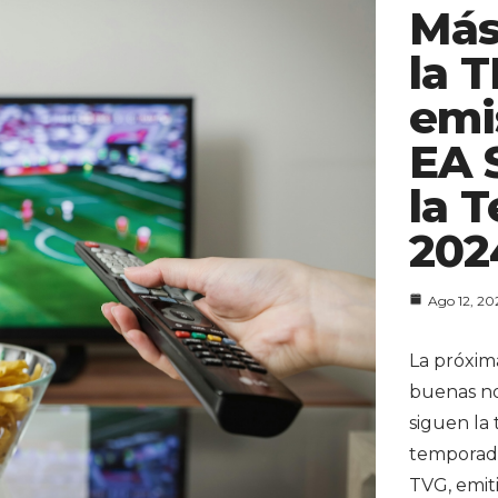
Más
la 
emi
EA 
la 
202
Ago 12, 20
La próxim
buenas not
siguen la 
temporada
TVG, emiti