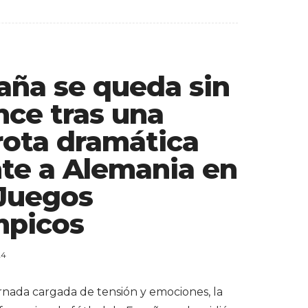
aña se queda sin
nce tras una
rota dramática
nte a Alemania en
 Juegos
mpicos
24
rnada cargada de tensión y emociones, la