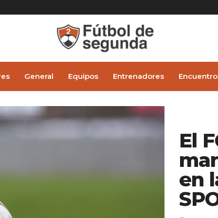
res
General
Equipos
Entrenadores
Encuentro
El 
man
en 
SPO