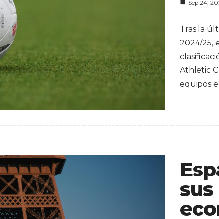
Sep 24, 2
Tras la ú
2024/25, 
clasificac
Athletic C
equipos e
Esp
sus
eco