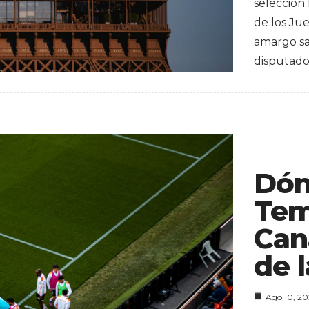
selección
de los Ju
amargo sab
disputad
Dón
Tem
Can
de l
Ago 10, 2