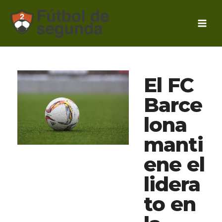
Ir
al
contenido
El FC
Barce
lona
manti
ene el
lidera
to en