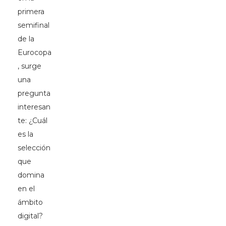
primera
semifinal
de la
Eurocopa
, surge
una
pregunta
interesan
te: ¿Cuál
es la
selección
que
domina
en el
ámbito
digital?