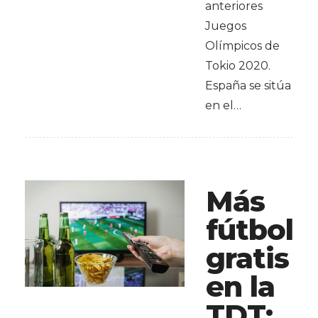
anteriores
Juegos
Olímpicos de
Tokio 2020.
España se sitúa
en el…
Más
fútbol
gratis
en la
TDT: