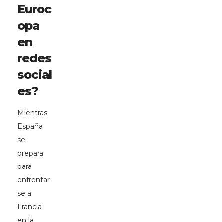
Euroc
opa
en
redes
social
es?
Mientras
España
se
prepara
para
enfrentar
se a
Francia
en la