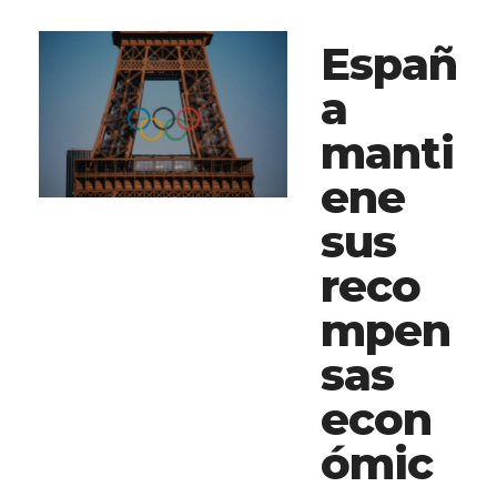
Españ
a
manti
ene
sus
reco
mpen
sas
econ
ómic