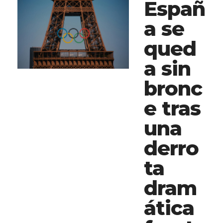
Españ
a se
qued
a sin
bronc
e tras
una
derro
ta
dram
ática