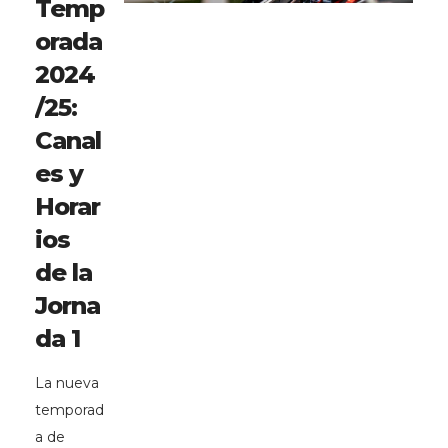
Temp
orada
2024
/25:
Canal
es y
Horar
ios
de la
Jorna
da 1
La nueva
temporad
a de