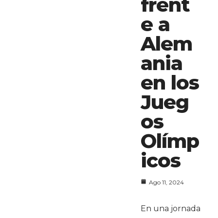
frent
e a
Alem
ania
en los
Jueg
os
Olímp
icos
Ago 11, 2024
En una jornada