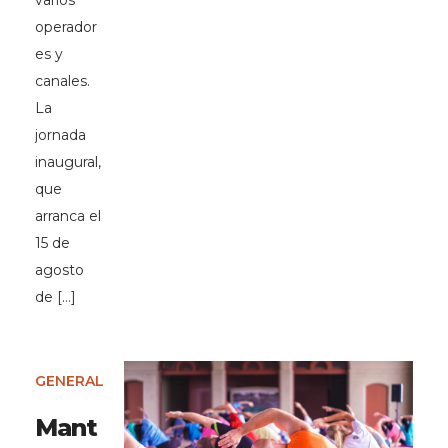
varios
operador
es y
canales.
La
jornada
inaugural,
que
arranca el
15 de
agosto
de […]
GENERAL
Mant