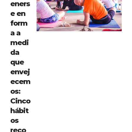
eners
e en
form
a a
medi
da
que
envej
ecem
os:
Cinco
hábit
os
reco