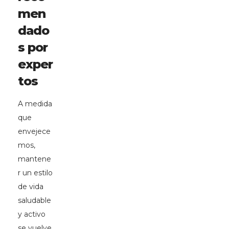
men
dado
s por
exper
tos
A medida
que
envejece
mos,
mantene
r un estilo
de vida
saludable
y activo
se vuelve