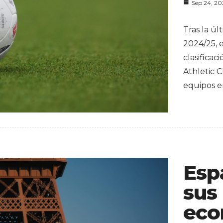
Sep 24, 2
Tras la ú
2024/25, 
clasificac
Athletic C
equipos e
Esp
sus
eco