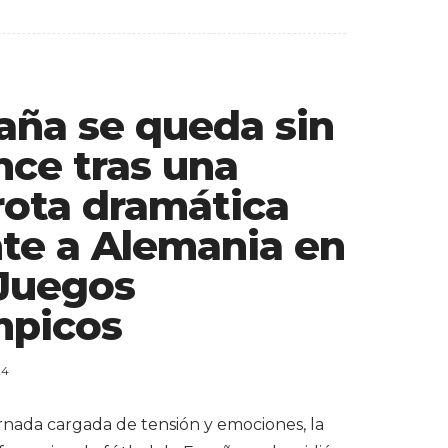
aña se queda sin
nce tras una
rota dramática
nte a Alemania en
 Juegos
mpicos
24
rnada cargada de tensión y emociones, la