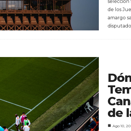
selección
de los Ju
amargo sab
disputad
Dón
Tem
Can
de l
Ago 10, 2