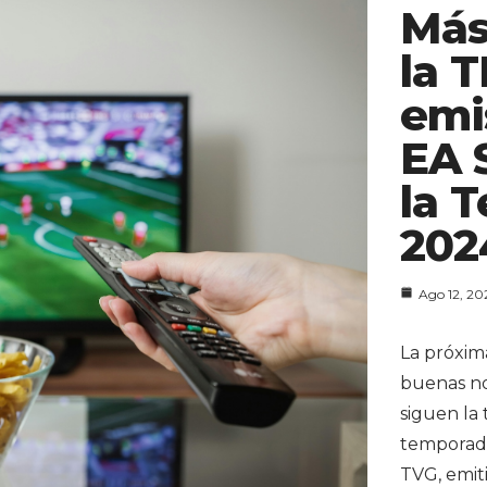
Más
la 
emi
EA 
la 
202
Ago 12, 20
La próxim
buenas not
siguen la 
temporada
TVG, emiti