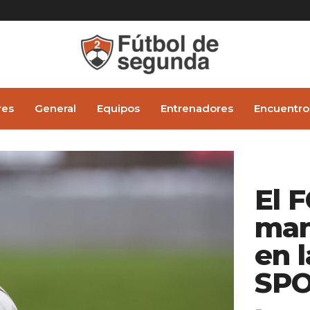
res
General
Equipos
Entrenadores
Encuentro
El 
man
en 
SPO