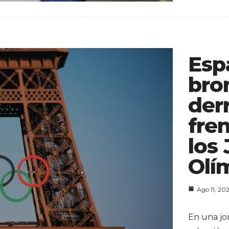
Esp
bro
der
fre
los
Olí
Ago 11, 20
En una jo