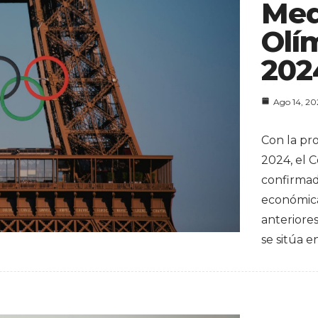
Med
Olí
202
Ago 14, 2
Con la pr
2024, el 
confirma
económica
anteriore
se sitúa e