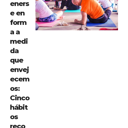
eners
e en
form
a a
medi
da
que
envej
ecem
os:
Cinco
hábit
os
reco