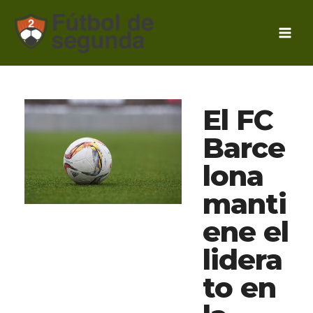
Ir
al
contenido
El FC
Barce
lona
manti
ene el
lidera
to en