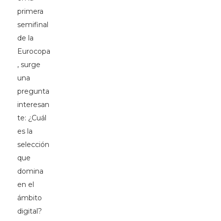
primera
semifinal
de la
Eurocopa
, surge
una
pregunta
interesan
te: ¿Cuál
es la
selección
que
domina
en el
ámbito
digital?