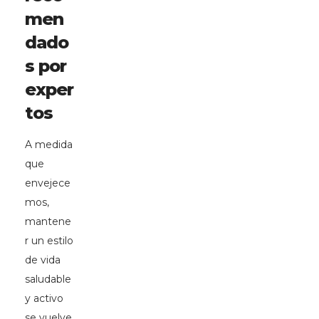
men
dado
s por
exper
tos
A medida
que
envejece
mos,
mantene
r un estilo
de vida
saludable
y activo
se vuelve