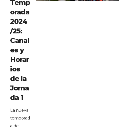
Temp
orada
2024
/25:
Canal
es y
Horar
ios
de la
Jorna
da 1
La nueva
temporad
a de