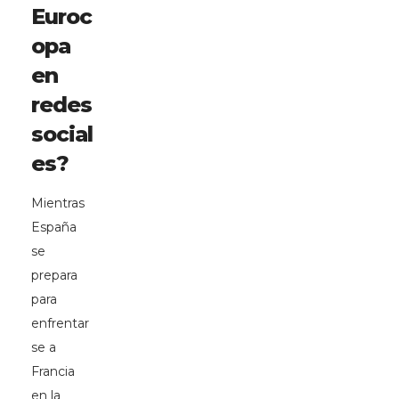
Euroc
opa
en
redes
social
es?
Mientras
España
se
prepara
para
enfrentar
se a
Francia
en la