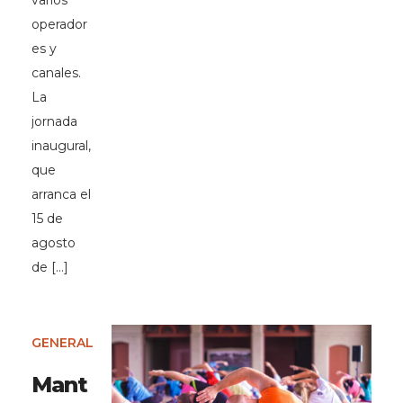
varios
operador
es y
canales.
La
jornada
inaugural,
que
arranca el
15 de
agosto
de […]
GENERAL
Mant