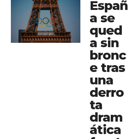
Españ
a se
qued
a sin
bronc
e tras
una
derro
ta
dram
ática