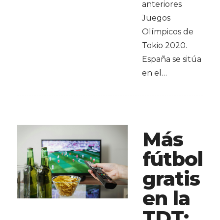
anteriores
Juegos
Olímpicos de
Tokio 2020.
España se sitúa
en el…
Más
fútbol
gratis
en la
TDT: