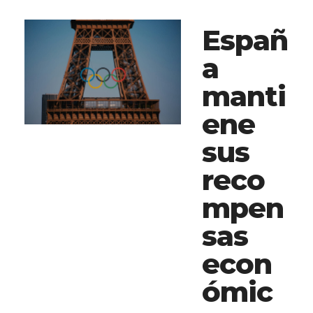
Españ
a
manti
ene
sus
reco
mpen
sas
econ
ómic