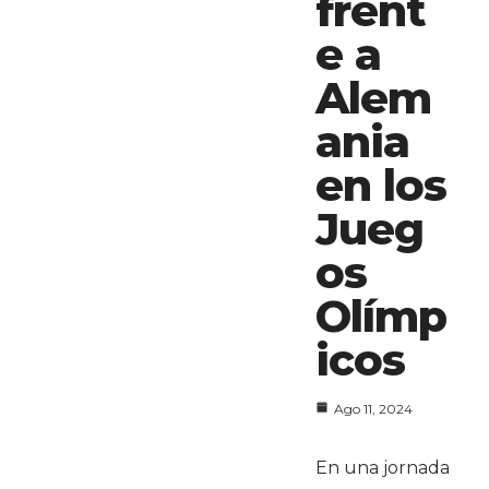
frent
e a
Alem
ania
en los
Jueg
os
Olímp
icos
Ago 11, 2024
En una jornada