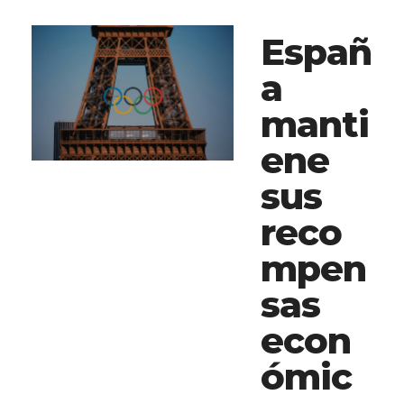
Españ
a
manti
ene
sus
reco
mpen
sas
econ
ómic