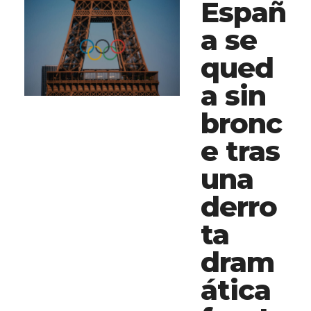
Españ
a se
qued
a sin
bronc
e tras
una
derro
ta
dram
ática