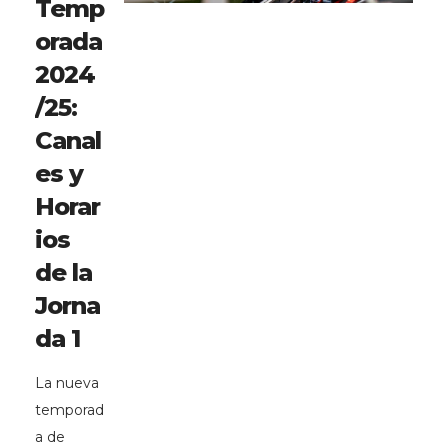
Temp
orada
2024
/25:
Canal
es y
Horar
ios
de la
Jorna
da 1
La nueva
temporad
a de