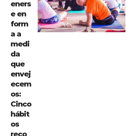
eners
e en
form
a a
medi
da
que
envej
ecem
os:
Cinco
hábit
os
reco