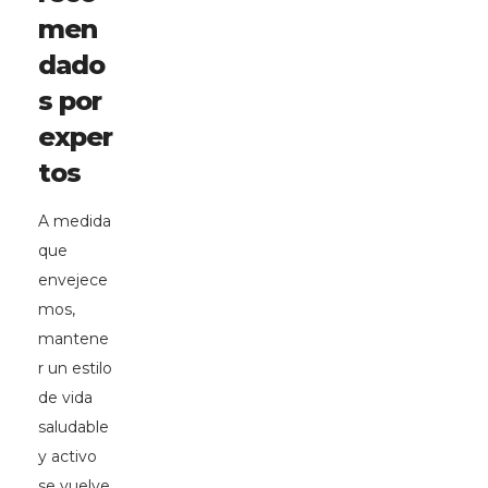
men
dado
s por
exper
tos
A medida
que
envejece
mos,
mantene
r un estilo
de vida
saludable
y activo
se vuelve