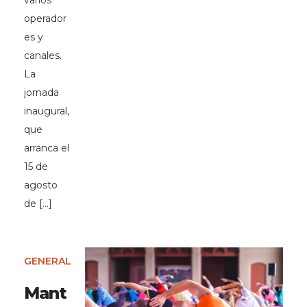
varios
operador
es y
canales.
La
jornada
inaugural,
que
arranca el
15 de
agosto
de […]
GENERAL
Mant