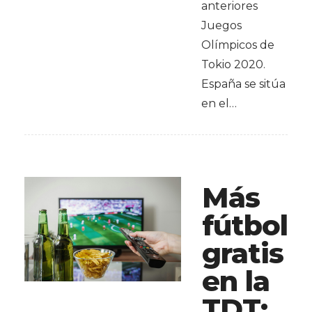
anteriores
Juegos
Olímpicos de
Tokio 2020.
España se sitúa
en el…
Más
fútbol
gratis
en la
TDT: