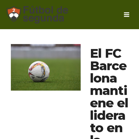
Ir
al
contenido
El FC
Barce
lona
manti
ene el
lidera
to en