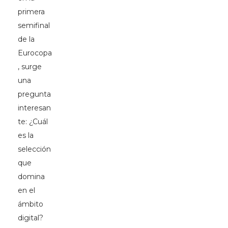
primera
semifinal
de la
Eurocopa
, surge
una
pregunta
interesan
te: ¿Cuál
es la
selección
que
domina
en el
ámbito
digital?