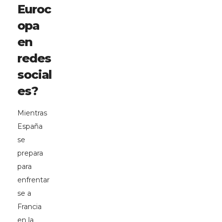
Euroc
opa
en
redes
social
es?
Mientras
España
se
prepara
para
enfrentar
se a
Francia
en la