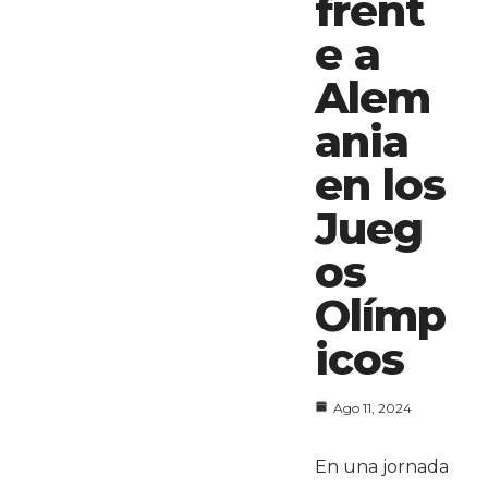
frent
e a
Alem
ania
en los
Jueg
os
Olímp
icos
Ago 11, 2024
En una jornada