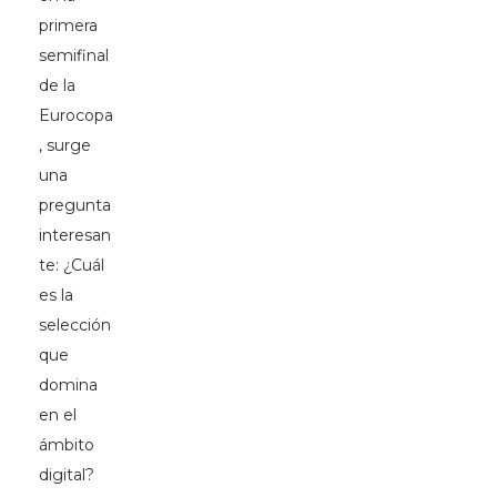
primera
semifinal
de la
Eurocopa
, surge
una
pregunta
interesan
te: ¿Cuál
es la
selección
que
domina
en el
ámbito
digital?