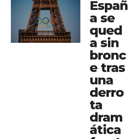
Españ
a se
qued
a sin
bronc
e tras
una
derro
ta
dram
ática