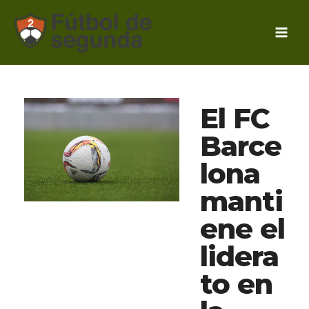
Ir
al
contenido
El FC
Barce
lona
manti
ene el
lidera
to en