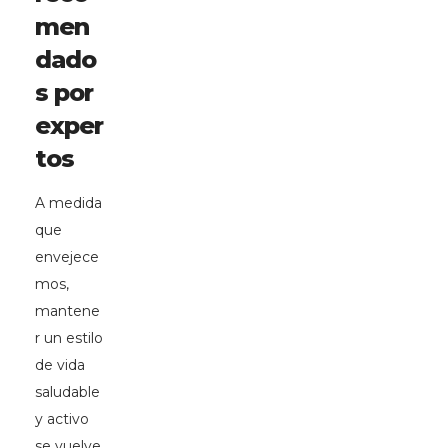
men
dado
s por
exper
tos
A medida
que
envejece
mos,
mantene
r un estilo
de vida
saludable
y activo
se vuelve