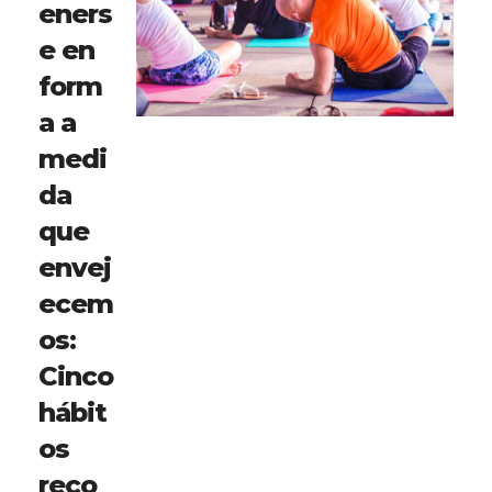
eners
e en
form
a a
medi
da
que
envej
ecem
os:
Cinco
hábit
os
reco