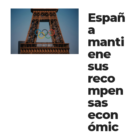
Españ
a
manti
ene
sus
reco
mpen
sas
econ
ómic