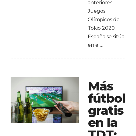
anteriores
Juegos
Olímpicos de
Tokio 2020.
España se sitúa
en el…
Más
fútbol
gratis
en la
TDT: