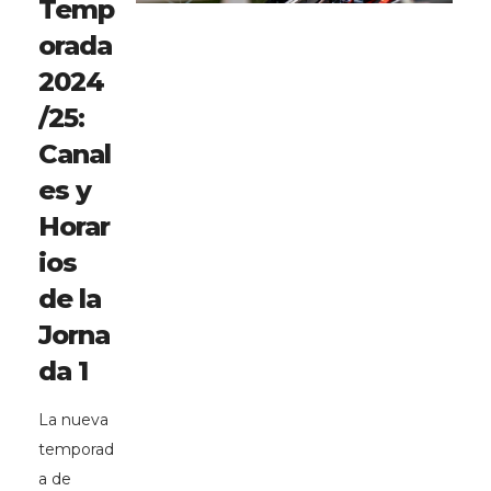
Temp
orada
2024
/25:
Canal
es y
Horar
ios
de la
Jorna
da 1
La nueva
temporad
a de