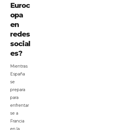
Euroc
opa
en
redes
social
es?
Mientras
España
se
prepara
para
enfrentar
se a
Francia
en la