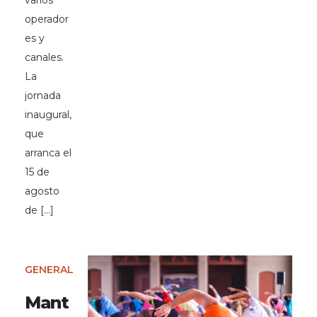
varios
operador
es y
canales.
La
jornada
inaugural,
que
arranca el
15 de
agosto
de […]
GENERAL
Mant