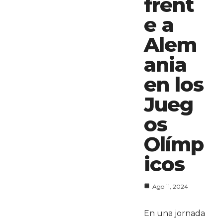
frent
e a
Alem
ania
en los
Jueg
os
Olímp
icos
Ago 11, 2024
En una jornada