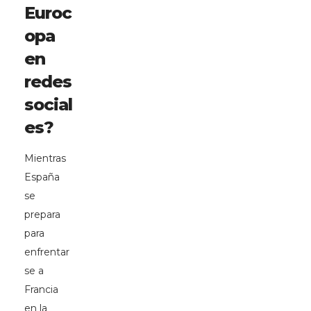
Euroc
opa
en
redes
social
es?
Mientras
España
se
prepara
para
enfrentar
se a
Francia
en la