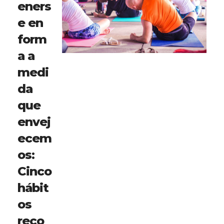
eners
e en
form
a a
medi
da
que
envej
ecem
os:
Cinco
hábit
os
reco