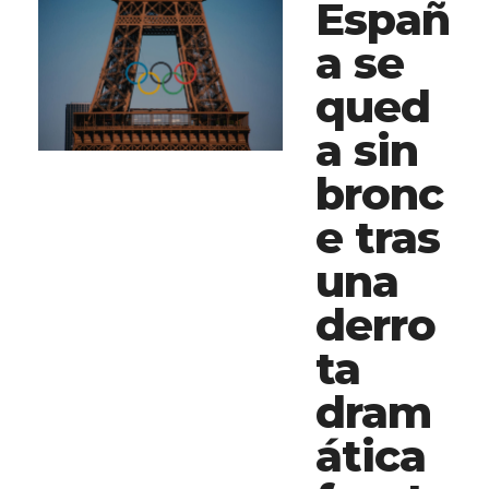
Españ
a se
qued
a sin
bronc
e tras
una
derro
ta
dram
ática