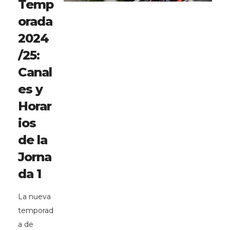
Temp
orada
2024
/25:
Canal
es y
Horar
ios
de la
Jorna
da 1
La nueva
temporad
a de