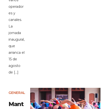
varios
operador
es y
canales.
La
jornada
inaugural,
que
arranca el
15 de
agosto
de […]
GENERAL
Mant