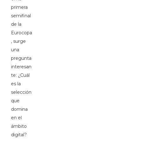
primera
semifinal
de la
Eurocopa
, surge
una
pregunta
interesan
te: ¿Cuál
es la
selección
que
domina
en el
ámbito
digital?