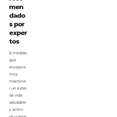
men
dado
s por
exper
tos
A medida
que
envejece
mos,
mantene
r un estilo
de vida
saludable
y activo
se vuelve