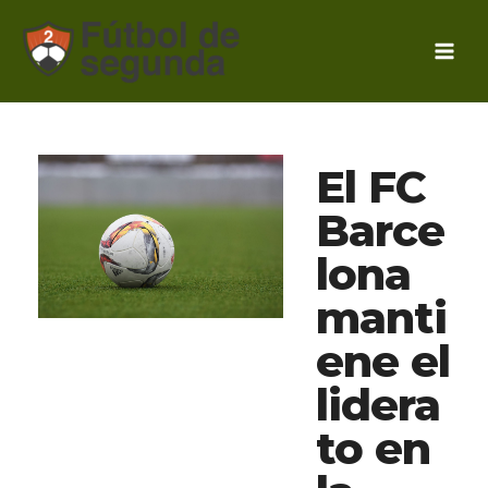
Ir
al
contenido
El FC
Barce
lona
manti
ene el
lidera
to en