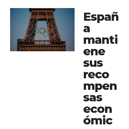
Españ
a
manti
ene
sus
reco
mpen
sas
econ
ómic