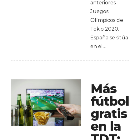
anteriores
Juegos
Olímpicos de
Tokio 2020.
España se sitúa
en el…
Más
fútbol
gratis
en la
TDT: