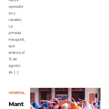
varios
operador
es y
canales.
La
jornada
inaugural,
que
arranca el
15 de
agosto
de […]
GENERAL
Mant