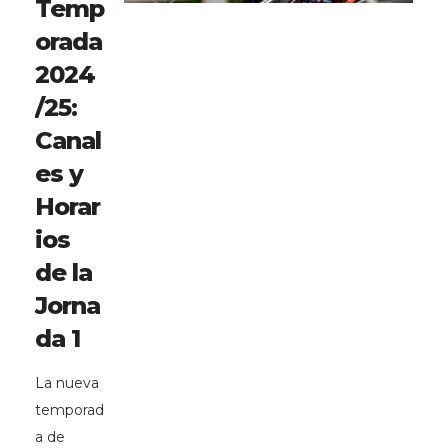
Temp
orada
2024
/25:
Canal
es y
Horar
ios
de la
Jorna
da 1
La nueva
temporad
a de