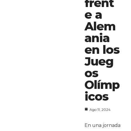
frent
e a
Alem
ania
en los
Jueg
os
Olímp
icos
Ago 11, 2024
En una jornada