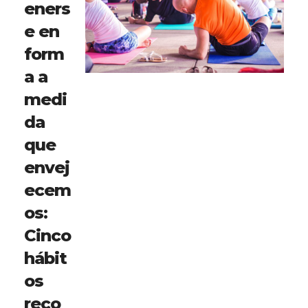
eners
e en
form
a a
medi
da
que
envej
ecem
os:
Cinco
hábit
os
reco