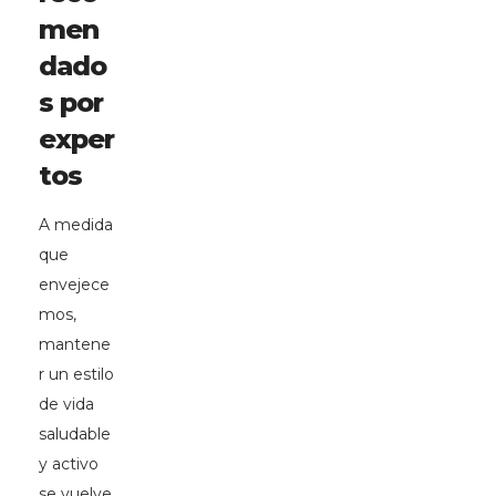
men
dado
s por
exper
tos
A medida
que
envejece
mos,
mantene
r un estilo
de vida
saludable
y activo
se vuelve