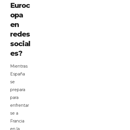
Euroc
opa
en
redes
social
es?
Mientras
España
se
prepara
para
enfrentar
se a
Francia
en la