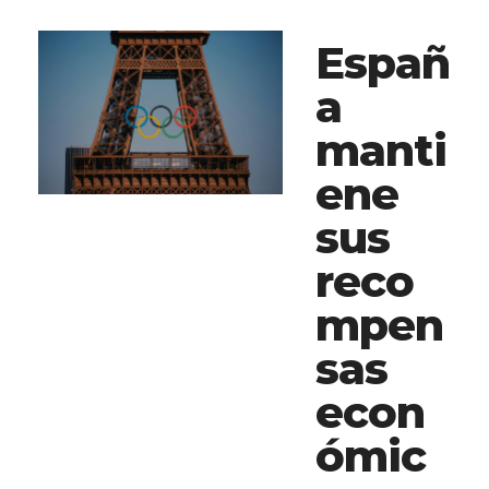
Españ
a
manti
ene
sus
reco
mpen
sas
econ
ómic