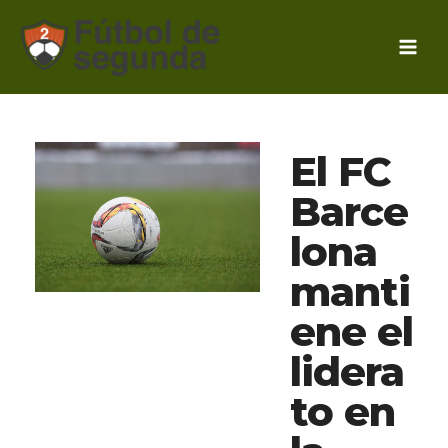
Ir
al
contenido
El FC
Barce
lona
manti
ene el
lidera
to en