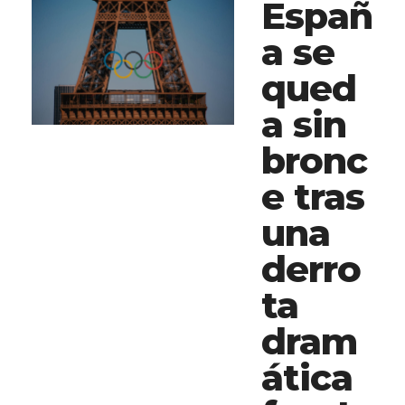
Españ
a se
qued
a sin
bronc
e tras
una
derro
ta
dram
ática