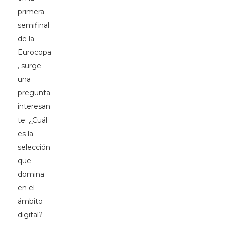
primera
semifinal
de la
Eurocopa
, surge
una
pregunta
interesan
te: ¿Cuál
es la
selección
que
domina
en el
ámbito
digital?