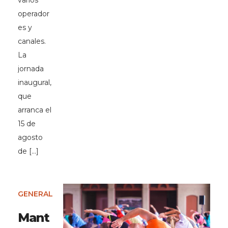
varios
operador
es y
canales.
La
jornada
inaugural,
que
arranca el
15 de
agosto
de […]
GENERAL
Mant