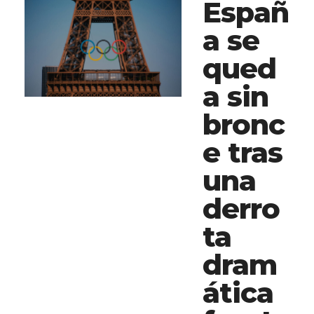
Españ
a se
qued
a sin
bronc
e tras
una
derro
ta
dram
ática