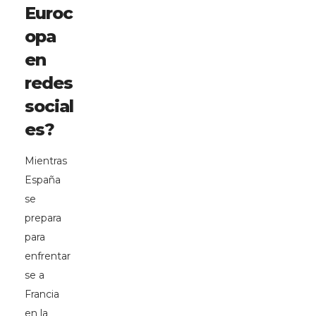
Euroc
opa
en
redes
social
es?
Mientras
España
se
prepara
para
enfrentar
se a
Francia
en la