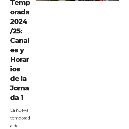
Temp
orada
2024
/25:
Canal
es y
Horar
ios
de la
Jorna
da 1
La nueva
temporad
a de