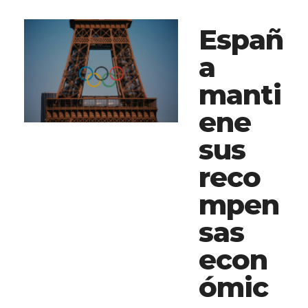
Españ
a
manti
ene
sus
reco
mpen
sas
econ
ómic