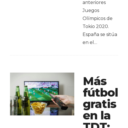
anteriores
Juegos
Olímpicos de
Tokio 2020.
España se sitúa
en el…
Más
fútbol
gratis
en la
TDT: