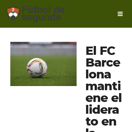
Ir
al
contenido
El FC
Barce
lona
manti
ene el
lidera
to en