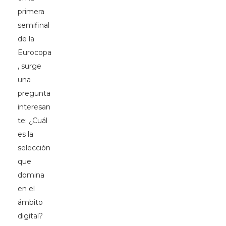
primera
semifinal
de la
Eurocopa
, surge
una
pregunta
interesan
te: ¿Cuál
es la
selección
que
domina
en el
ámbito
digital?