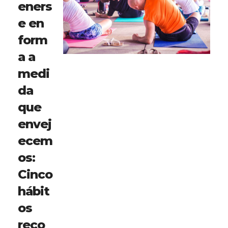
eners
e en
form
a a
medi
da
que
envej
ecem
os:
Cinco
hábit
os
reco