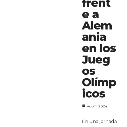
frent
e a
Alem
ania
en los
Jueg
os
Olímp
icos
Ago 11, 2024
En una jornada