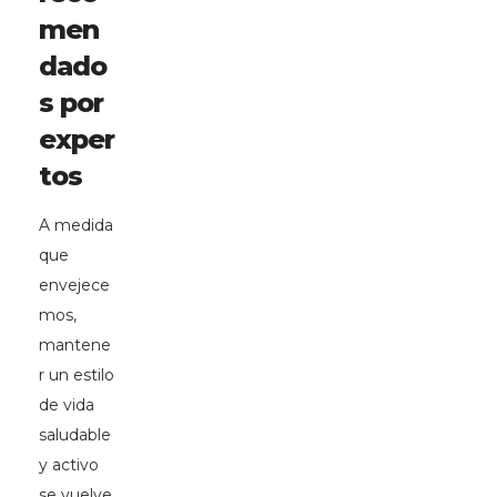
men
dado
s por
exper
tos
A medida
que
envejece
mos,
mantene
r un estilo
de vida
saludable
y activo
se vuelve