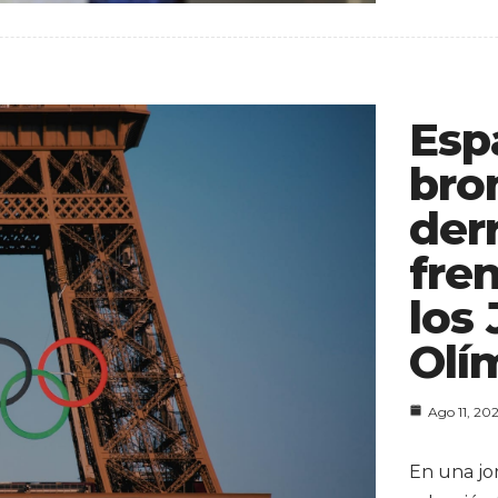
Esp
bro
der
fre
los
Olí
Ago 11, 20
En una jo