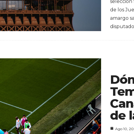
selección
de los Ju
amargo sab
disputad
Dón
Tem
Can
de l
Ago 10, 2