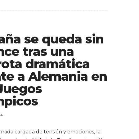
aña se queda sin
nce tras una
rota dramática
nte a Alemania en
 Juegos
mpicos
24
rnada cargada de tensión y emociones, la