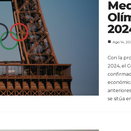
Med
Olí
202
Ago 14, 2
Con la pr
2024, el 
confirma
económica
anteriore
se sitúa e