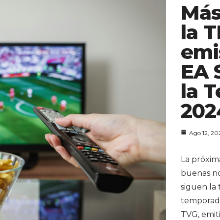
Más
la 
emi
EA 
la 
202
Ago 12, 20
La próxim
buenas not
siguen la 
temporada
TVG, emiti