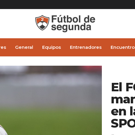
res
General
Equipos
Entrenadores
Encuentro
El 
man
en 
SPO