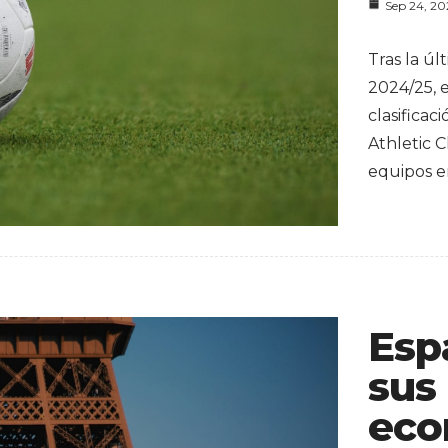
Sep 24, 2
Tras la ú
2024/25, 
clasificac
Athletic C
equipos e
Esp
sus
eco