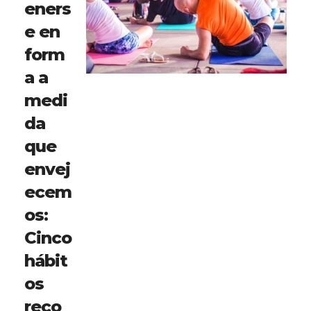
eners
e en
form
a a
medi
da
que
envej
ecem
os:
Cinco
hábit
os
reco