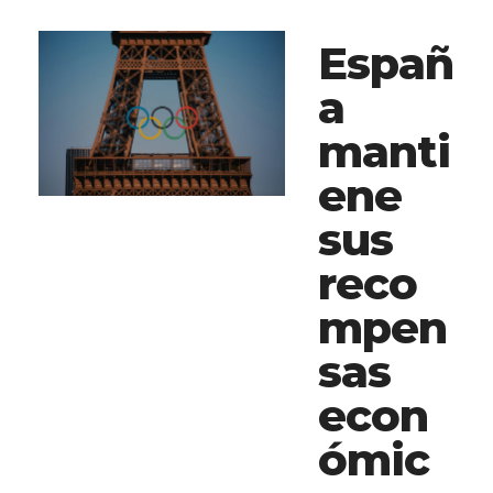
Españ
a
manti
ene
sus
reco
mpen
sas
econ
ómic