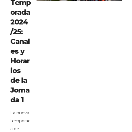
Temp
orada
2024
/25:
Canal
es y
Horar
ios
de la
Jorna
da 1
La nueva
temporad
a de