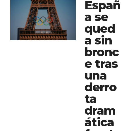
Españ
a se
qued
a sin
bronc
e tras
una
derro
ta
dram
ática