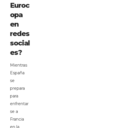
Euroc
opa
en
redes
social
es?
Mientras
España
se
prepara
para
enfrentar
se a
Francia
en la