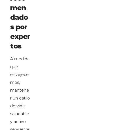
men
dado
s por
exper
tos
A medida
que
envejece
mos,
mantene
r un estilo
de vida
saludable
y activo
se vuelve