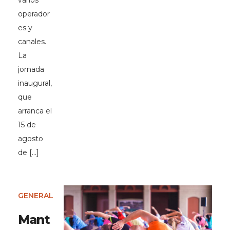
varios
operador
es y
canales.
La
jornada
inaugural,
que
arranca el
15 de
agosto
de […]
GENERAL
Mant