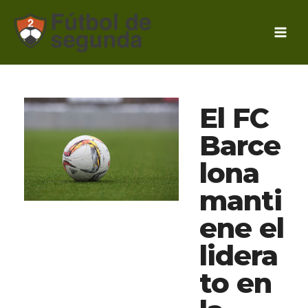
Ir
al
contenido
El FC
Barce
lona
manti
ene el
lidera
to en