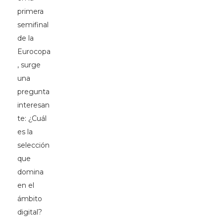
primera
semifinal
de la
Eurocopa
, surge
una
pregunta
interesan
te: ¿Cuál
es la
selección
que
domina
en el
ámbito
digital?