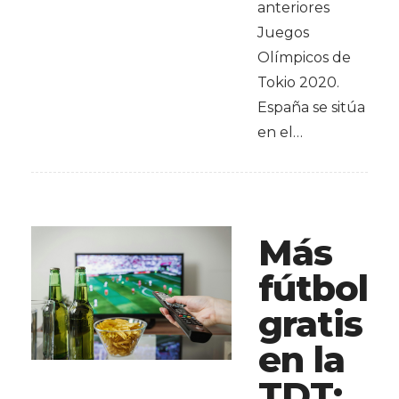
anteriores
Juegos
Olímpicos de
Tokio 2020.
España se sitúa
en el…
Más
fútbol
gratis
en la
TDT: