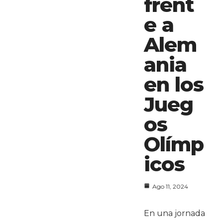
frent
e a
Alem
ania
en los
Jueg
os
Olímp
icos
Ago 11, 2024
En una jornada