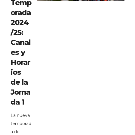
Temp
orada
2024
/25:
Canal
es y
Horar
ios
de la
Jorna
da 1
La nueva
temporad
a de