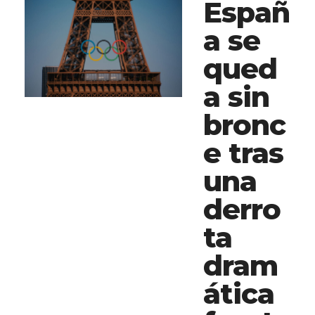
Españ
a se
qued
a sin
bronc
e tras
una
derro
ta
dram
ática