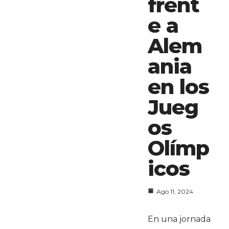
frent
e a
Alem
ania
en los
Jueg
os
Olímp
icos
Ago 11, 2024
En una jornada