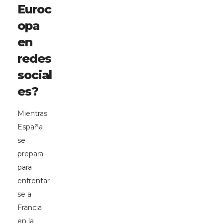
Euroc
opa
en
redes
social
es?
Mientras
España
se
prepara
para
enfrentar
se a
Francia
en la