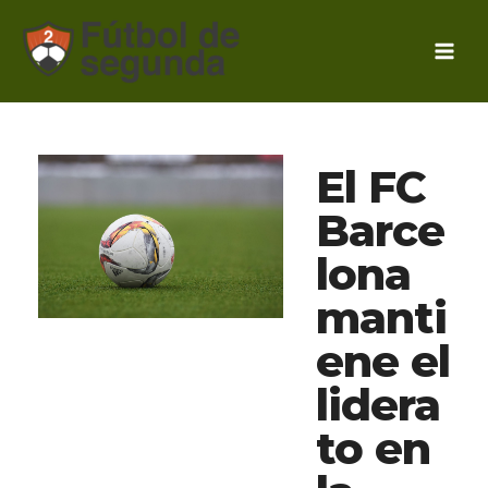
Ir
al
contenido
El FC
Barce
lona
manti
ene el
lidera
to en