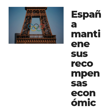
Españ
a
manti
ene
sus
reco
mpen
sas
econ
ómic