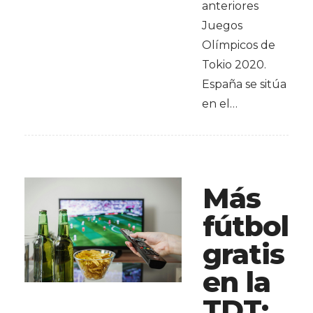
anteriores
Juegos
Olímpicos de
Tokio 2020.
España se sitúa
en el…
Más
fútbol
gratis
en la
TDT: