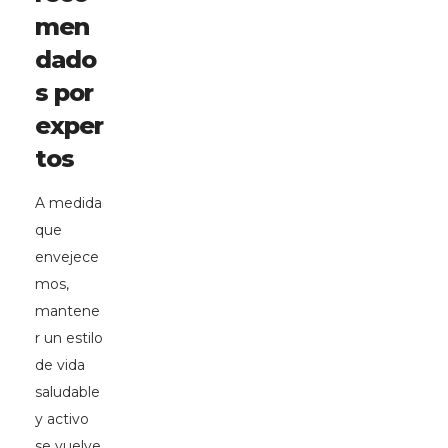
men
dado
s por
exper
tos
A medida
que
envejece
mos,
mantene
r un estilo
de vida
saludable
y activo
se vuelve