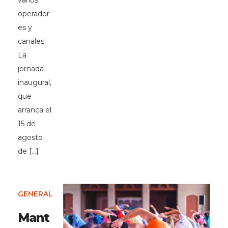
varios
operador
es y
canales.
La
jornada
inaugural,
que
arranca el
15 de
agosto
de […]
GENERAL
Mant