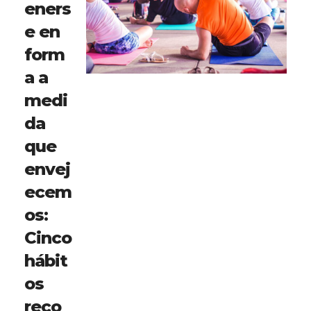
eners
e en
form
a a
medi
da
que
envej
ecem
os:
Cinco
hábit
os
reco