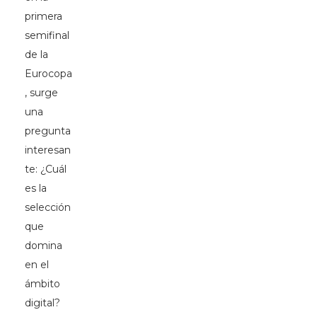
primera
semifinal
de la
Eurocopa
, surge
una
pregunta
interesan
te: ¿Cuál
es la
selección
que
domina
en el
ámbito
digital?