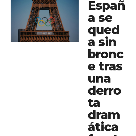
Españ
a se
qued
a sin
bronc
e tras
una
derro
ta
dram
ática