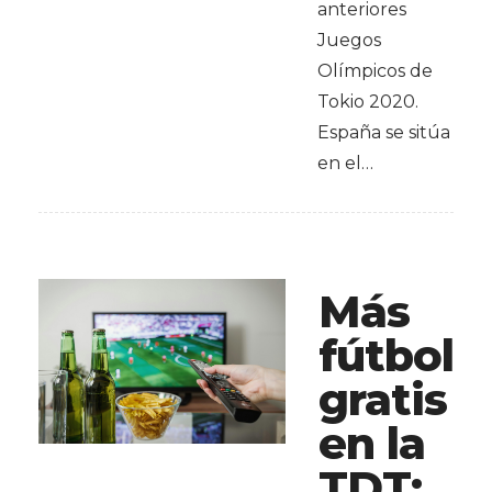
anteriores
Juegos
Olímpicos de
Tokio 2020.
España se sitúa
en el…
Más
fútbol
gratis
en la
TDT: