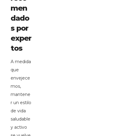
men
dado
s por
exper
tos
A medida
que
envejece
mos,
mantene
r un estilo
de vida
saludable
y activo
se vuelve