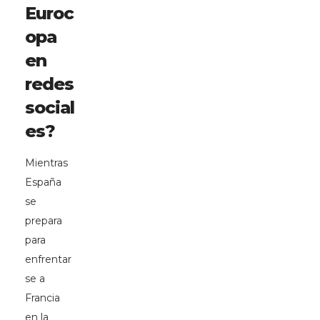
Euroc
opa
en
redes
social
es?
Mientras
España
se
prepara
para
enfrentar
se a
Francia
en la