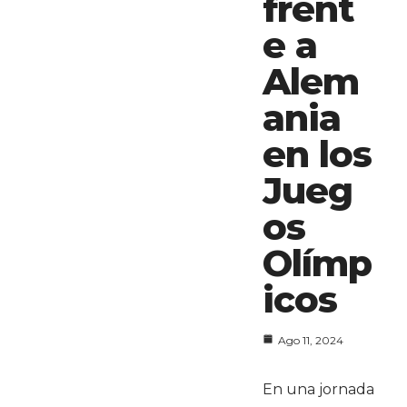
frent
e a
Alem
ania
en los
Jueg
os
Olímp
icos
Ago 11, 2024
En una jornada