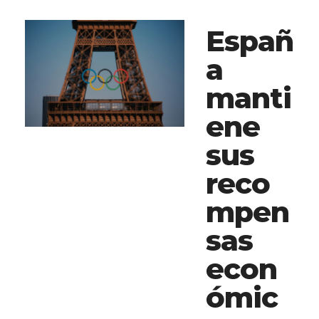
Españ
a
manti
ene
sus
reco
mpen
sas
econ
ómic