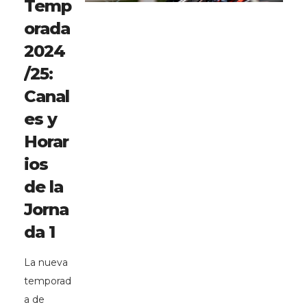
Temp
orada
2024
/25:
Canal
es y
Horar
ios
de la
Jorna
da 1
La nueva
temporad
a de