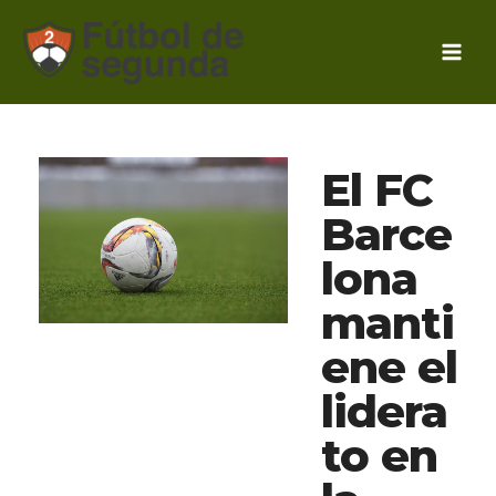
Ir
al
contenido
El FC
Barce
lona
manti
ene el
lidera
to en