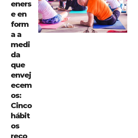
eners
e en
form
a a
medi
da
que
envej
ecem
os:
Cinco
hábit
os
reco