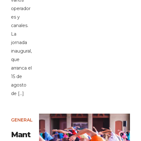
varios
operador
es y
canales.
La
jornada
inaugural,
que
arranca el
15 de
agosto
de […]
GENERAL
Mant