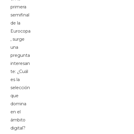
primera
semifinal
de la
Eurocopa
, surge
una
pregunta
interesan
te: ¿Cuál
es la
selección
que
domina
en el
ámbito
digital?