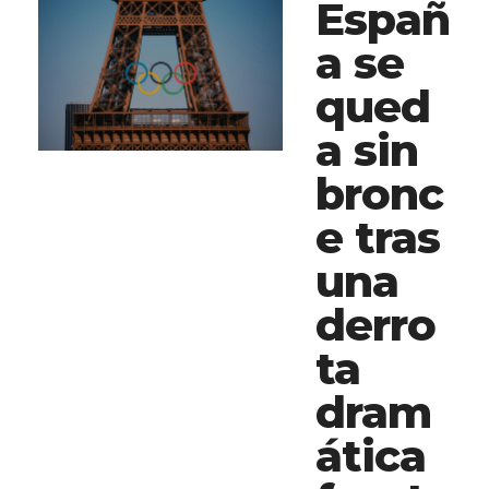
Españ
a se
qued
a sin
bronc
e tras
una
derro
ta
dram
ática