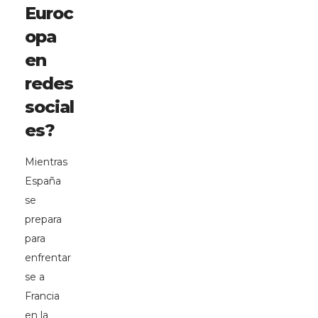
Euroc
opa
en
redes
social
es?
Mientras
España
se
prepara
para
enfrentar
se a
Francia
en la