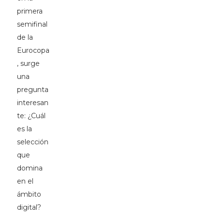
primera
semifinal
de la
Eurocopa
, surge
una
pregunta
interesan
te: ¿Cuál
es la
selección
que
domina
en el
ámbito
digital?