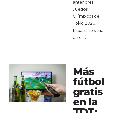
anteriores
Juegos
Olímpicos de
Tokio 2020.
España se sitúa
en el…
Más
fútbol
gratis
en la
TDT: