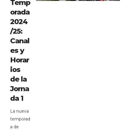
Temp
orada
2024
/25:
Canal
es y
Horar
ios
de la
Jorna
da 1
La nueva
temporad
a de