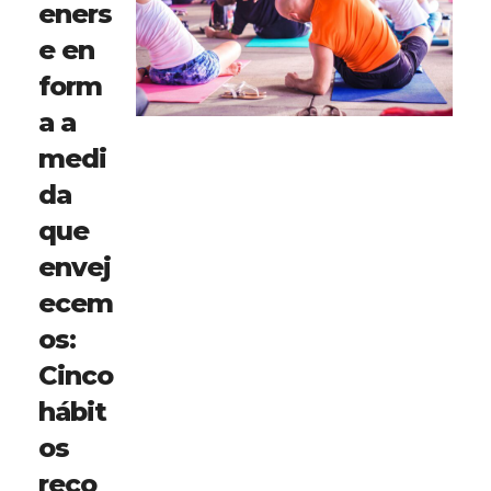
eners
e en
form
a a
medi
da
que
envej
ecem
os:
Cinco
hábit
os
reco