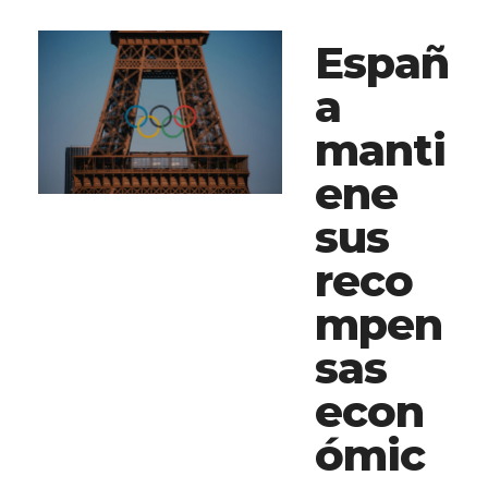
Españ
a
manti
ene
sus
reco
mpen
sas
econ
ómic