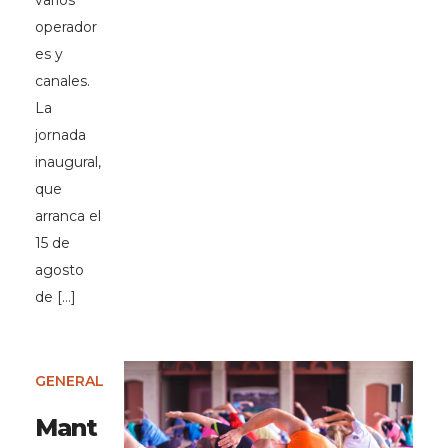
varios
operador
es y
canales.
La
jornada
inaugural,
que
arranca el
15 de
agosto
de […]
GENERAL
Mant