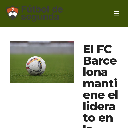
Ir
al
contenido
El FC
Barce
lona
manti
ene el
lidera
to en