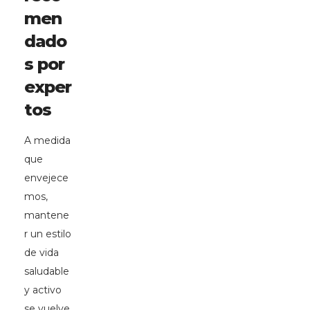
men
dado
s por
exper
tos
A medida
que
envejece
mos,
mantene
r un estilo
de vida
saludable
y activo
se vuelve