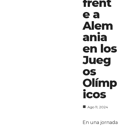
frent
e a
Alem
ania
en los
Jueg
os
Olímp
icos
Ago 11, 2024
En una jornada