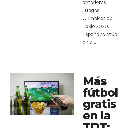
anteriores
Juegos
Olímpicos de
Tokio 2020.
España se sitúa
en el…
Más
fútbol
gratis
en la
TDT: