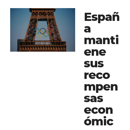
Españ
a
manti
ene
sus
reco
mpen
sas
econ
ómic