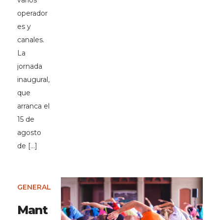
varios
operador
es y
canales.
La
jornada
inaugural,
que
arranca el
15 de
agosto
de […]
GENERAL
Mant