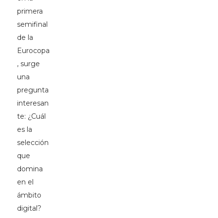
primera
semifinal
de la
Eurocopa
, surge
una
pregunta
interesan
te: ¿Cuál
es la
selección
que
domina
en el
ámbito
digital?