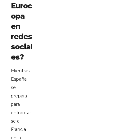
Euroc
opa
en
redes
social
es?
Mientras
España
se
prepara
para
enfrentar
se a
Francia
en la