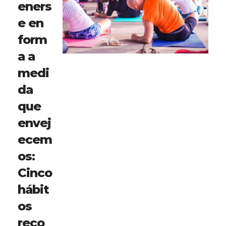
eners
e en
form
a a
medi
da
que
envej
ecem
os:
Cinco
hábit
os
reco