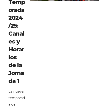
Temp
orada
2024
/25:
Canal
es y
Horar
ios
de la
Jorna
da 1
La nueva
temporad
a de