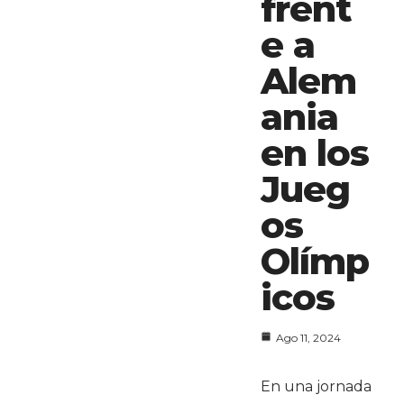
frent
e a
Alem
ania
en los
Jueg
os
Olímp
icos
Ago 11, 2024
En una jornada