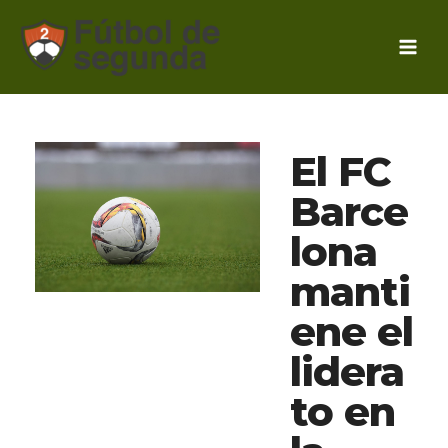
Ir
al
contenido
El FC
Barce
lona
manti
ene el
lidera
to en