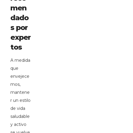
men
dado
s por
exper
tos
A medida
que
envejece
mos,
mantene
r un estilo
de vida
saludable
y activo
se vuelve