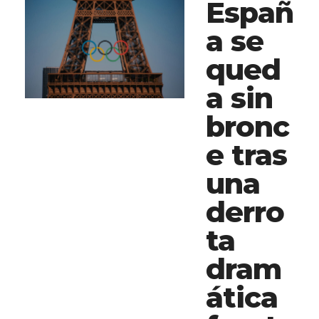
Españ
a se
qued
a sin
bronc
e tras
una
derro
ta
dram
ática