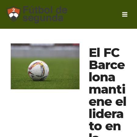
Ir
al
contenido
El FC
Barce
lona
manti
ene el
lidera
to en