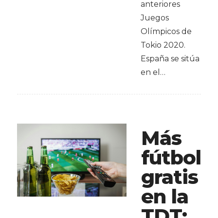
anteriores
Juegos
Olímpicos de
Tokio 2020.
España se sitúa
en el…
Más
fútbol
gratis
en la
TDT: