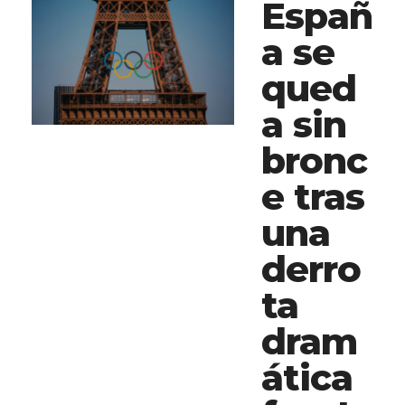
Españ
a se
qued
a sin
bronc
e tras
una
derro
ta
dram
ática