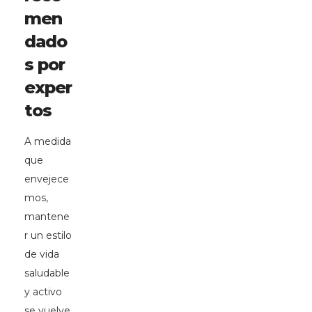
men
dado
s por
exper
tos
A medida
que
envejece
mos,
mantene
r un estilo
de vida
saludable
y activo
se vuelve