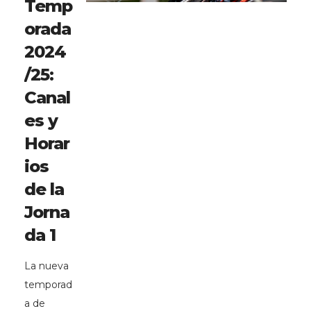
Temp
orada
2024
/25:
Canal
es y
Horar
ios
de la
Jorna
da 1
La nueva
temporad
a de