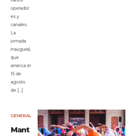
varios
operador
es y
canales.
La
jornada
inaugural,
que
arranca el
15 de
agosto
de […]
GENERAL
Mant