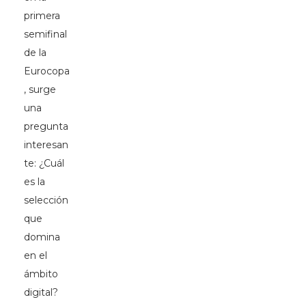
primera
semifinal
de la
Eurocopa
, surge
una
pregunta
interesan
te: ¿Cuál
es la
selección
que
domina
en el
ámbito
digital?