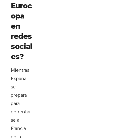
Euroc
opa
en
redes
social
es?
Mientras
España
se
prepara
para
enfrentar
se a
Francia
en la