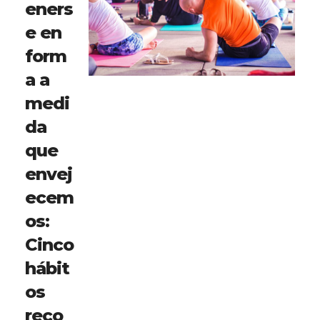
eners
e en
form
a a
medi
da
que
envej
ecem
os:
Cinco
hábit
os
reco