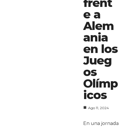
frent
e a
Alem
ania
en los
Jueg
os
Olímp
icos
Ago 11, 2024
En una jornada