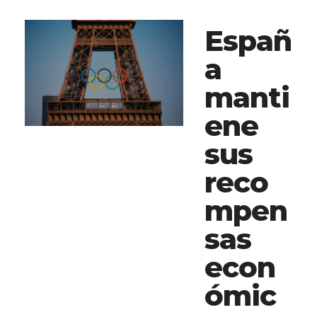
Españ
a
manti
ene
sus
reco
mpen
sas
econ
ómic