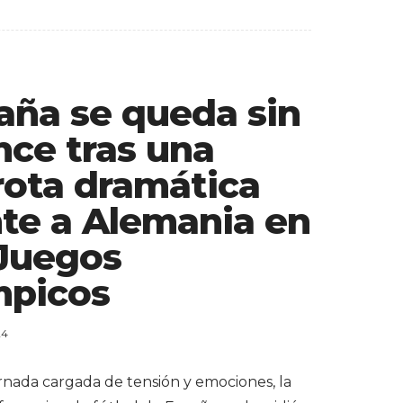
aña se queda sin
nce tras una
rota dramática
nte a Alemania en
 Juegos
mpicos
24
rnada cargada de tensión y emociones, la