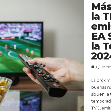
Más
la 
emi
EA 
la 
202
Ago 12, 20
La próxim
buenas not
siguen la 
temporada
TVG, emiti