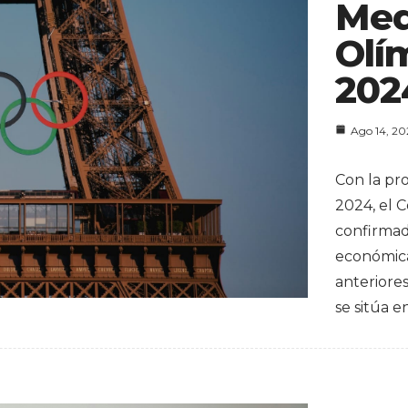
Med
Olí
202
Ago 14, 2
Con la pr
2024, el 
confirma
económica
anteriore
se sitúa e