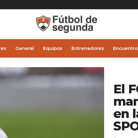
res
General
Equipos
Entrenadores
Encuentro
El 
man
en 
SPO