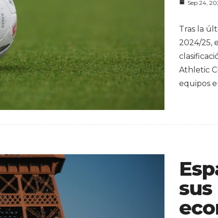
Sep 24, 2
Tras la ú
2024/25, 
clasificac
Athletic C
equipos e
Esp
sus
eco