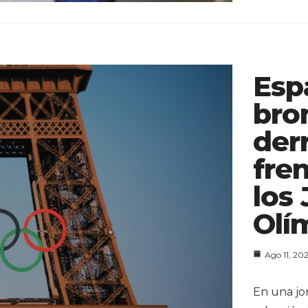
Esp
bro
der
fre
los
Olí
Ago 11, 20
En una jo