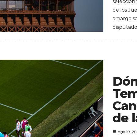
selección
de los Ju
amargo sab
disputad
Dón
Tem
Can
de l
Ago 10, 2