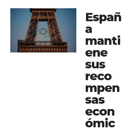
Españ
a
manti
ene
sus
reco
mpen
sas
econ
ómic