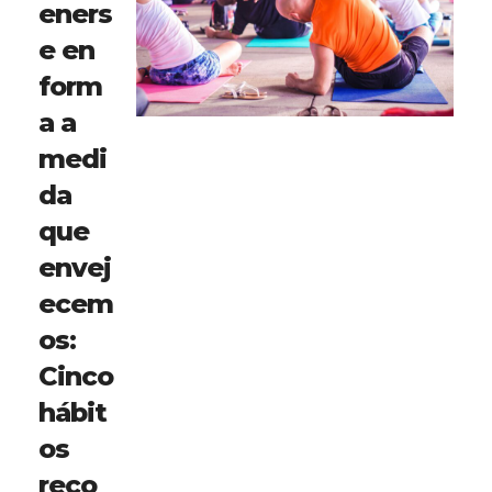
eners
e en
form
a a
medi
da
que
envej
ecem
os:
Cinco
hábit
os
reco