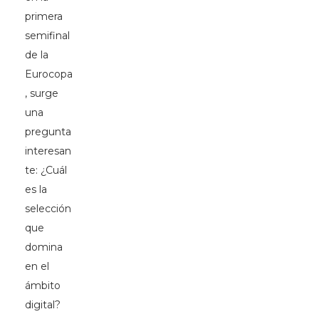
primera
semifinal
de la
Eurocopa
, surge
una
pregunta
interesan
te: ¿Cuál
es la
selección
que
domina
en el
ámbito
digital?