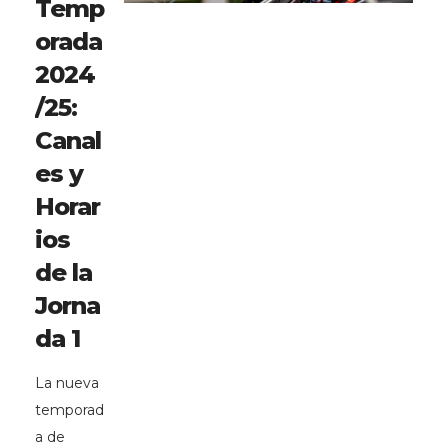
Temp
orada
2024
/25:
Canal
es y
Horar
ios
de la
Jorna
da 1
La nueva
temporad
a de