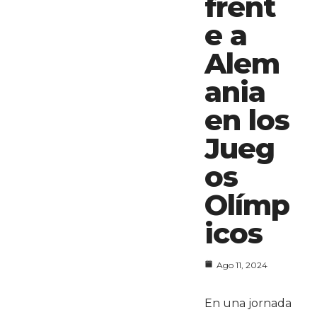
frent
e a
Alem
ania
en los
Jueg
os
Olímp
icos
Ago 11, 2024
En una jornada