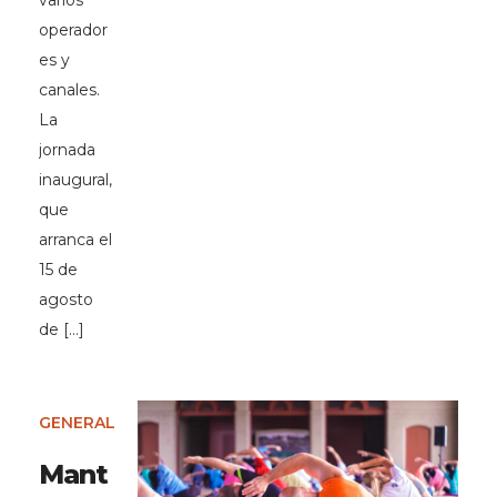
varios
operador
es y
canales.
La
jornada
inaugural,
que
arranca el
15 de
agosto
de […]
GENERAL
Mant