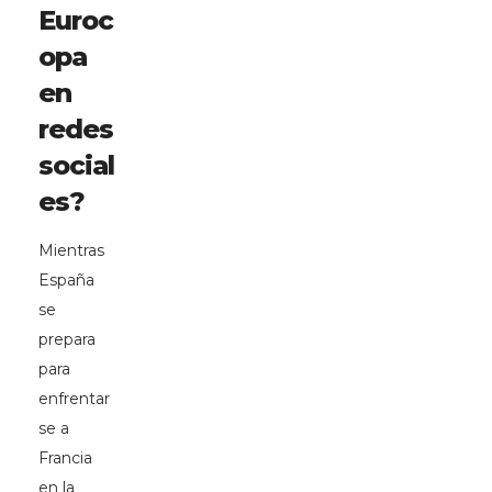
Euroc
opa
en
redes
social
es?
Mientras
España
se
prepara
para
enfrentar
se a
Francia
en la