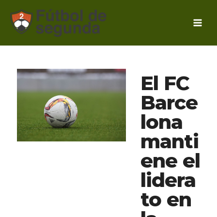
Ir
al
contenido
El FC
Barce
lona
manti
ene el
lidera
to en