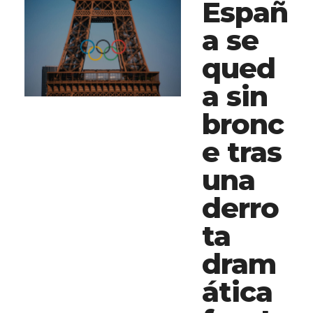
Españ
a se
qued
a sin
bronc
e tras
una
derro
ta
dram
ática