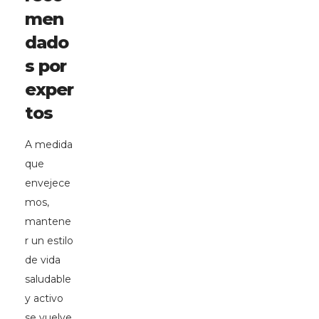
men
dado
s por
exper
tos
A medida
que
envejece
mos,
mantene
r un estilo
de vida
saludable
y activo
se vuelve