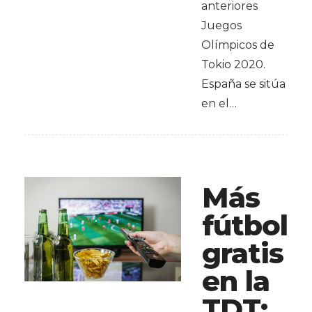
anteriores
Juegos
Olímpicos de
Tokio 2020.
España se sitúa
en el…
Más
fútbol
gratis
en la
TDT: