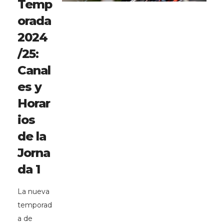
Temp
orada
2024
/25:
Canal
es y
Horar
ios
de la
Jorna
da 1
La nueva
temporad
a de