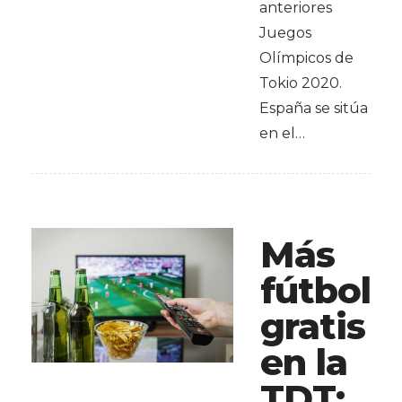
anteriores
Juegos
Olímpicos de
Tokio 2020.
España se sitúa
en el…
Más
fútbol
gratis
en la
TDT: