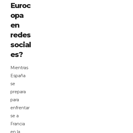
Euroc
opa
en
redes
social
es?
Mientras
España
se
prepara
para
enfrentar
se a
Francia
en la