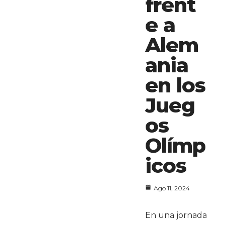
frent
e a
Alem
ania
en los
Jueg
os
Olímp
icos
Ago 11, 2024
En una jornada