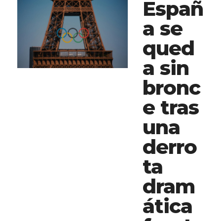
Españ
a se
qued
a sin
bronc
e tras
una
derro
ta
dram
ática