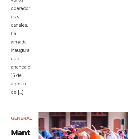
varios
operador
es y
canales.
La
jornada
inaugural,
que
arranca el
15 de
agosto
de […]
GENERAL
Mant