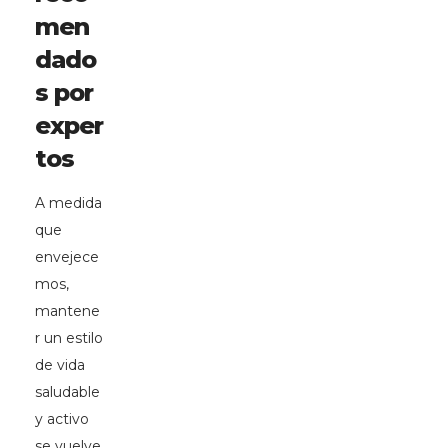
men
dado
s por
exper
tos
A medida
que
envejece
mos,
mantene
r un estilo
de vida
saludable
y activo
se vuelve