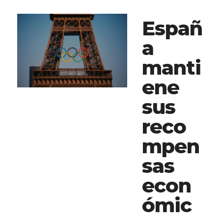
Españ
a
manti
ene
sus
reco
mpen
sas
econ
ómic