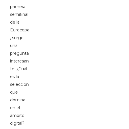
primera
semifinal
de la
Eurocopa
, surge
una
pregunta
interesan
te: ¿Cuál
es la
selección
que
domina
en el
ámbito
digital?