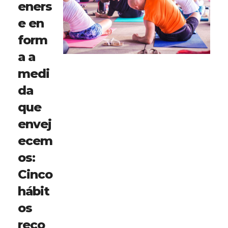
eners
e en
form
a a
medi
da
que
envej
ecem
os:
Cinco
hábit
os
reco