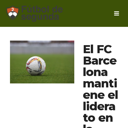
Ir
al
contenido
El FC
Barce
lona
manti
ene el
lidera
to en