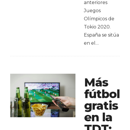
anteriores
Juegos
Olímpicos de
Tokio 2020.
España se sitúa
en el…
Más
fútbol
gratis
en la
TDT: