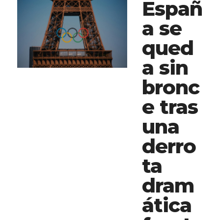
Españ
a se
qued
a sin
bronc
e tras
una
derro
ta
dram
ática