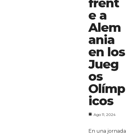
frent
e a
Alem
ania
en los
Jueg
os
Olímp
icos
Ago 11, 2024
En una jornada