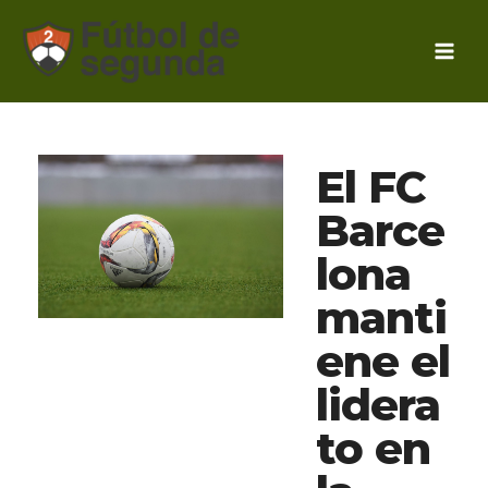
Ir
al
contenido
El FC
Barce
lona
manti
ene el
lidera
to en