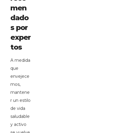
men
dado
s por
exper
tos
A medida
que
envejece
mos,
mantene
r un estilo
de vida
saludable
y activo
se vuelve