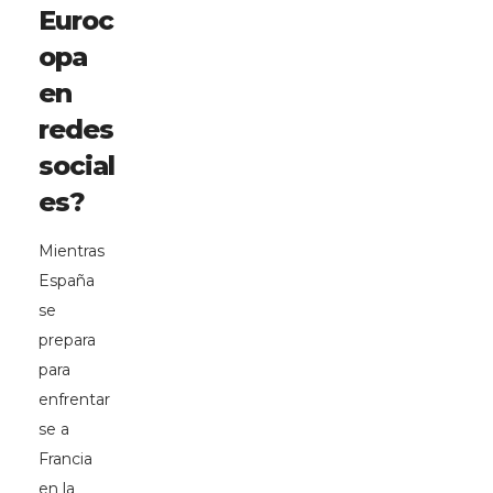
Euroc
opa
en
redes
social
es?
Mientras
España
se
prepara
para
enfrentar
se a
Francia
en la