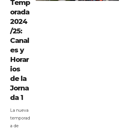
Temp
orada
2024
/25:
Canal
es y
Horar
ios
de la
Jorna
da 1
La nueva
temporad
a de