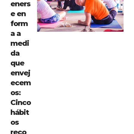
eners
e en
form
a a
medi
da
que
envej
ecem
os:
Cinco
hábit
os
reco