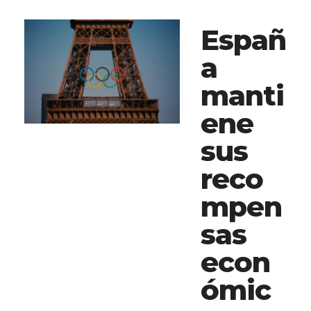
Españ
a
manti
ene
sus
reco
mpen
sas
econ
ómic