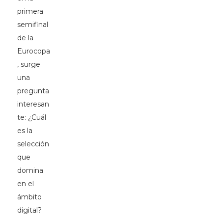
primera
semifinal
de la
Eurocopa
, surge
una
pregunta
interesan
te: ¿Cuál
es la
selección
que
domina
en el
ámbito
digital?