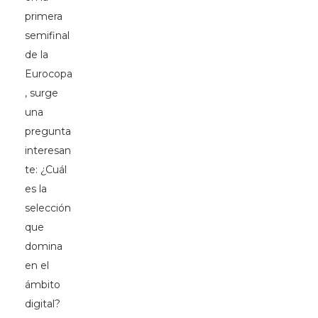
primera
semifinal
de la
Eurocopa
, surge
una
pregunta
interesan
te: ¿Cuál
es la
selección
que
domina
en el
ámbito
digital?