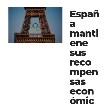
Españ
a
manti
ene
sus
reco
mpen
sas
econ
ómic