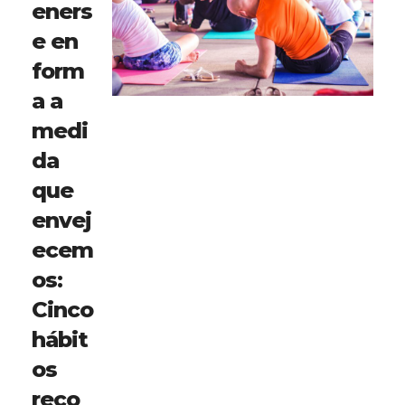
eners
e en
form
a a
medi
da
que
envej
ecem
os:
Cinco
hábit
os
reco