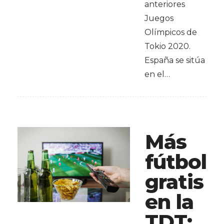
anteriores
Juegos
Olímpicos de
Tokio 2020.
España se sitúa
en el…
Más
fútbol
gratis
en la
TDT: