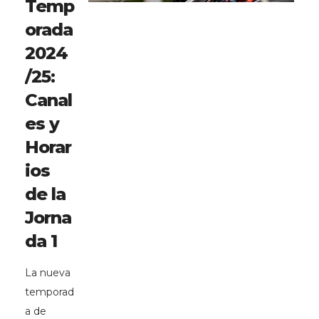
Temp
orada
2024
/25:
Canal
es y
Horar
ios
de la
Jorna
da 1
La nueva
temporad
a de