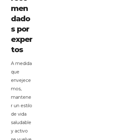
men
dado
s por
exper
tos
A medida
que
envejece
mos,
mantene
r un estilo
de vida
saludable
y activo
se vuelve