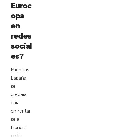
Euroc
opa
en
redes
social
es?
Mientras
España
se
prepara
para
enfrentar
se a
Francia
en la