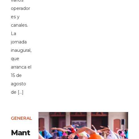
varios
operador
es y
canales.
La
jornada
inaugural,
que
arranca el
15 de
agosto
de […]
GENERAL
Mant