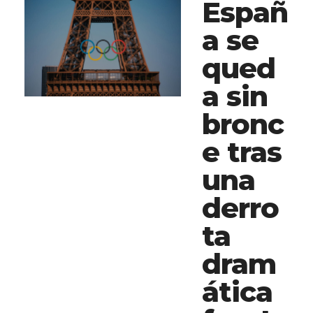
Españ
a se
qued
a sin
bronc
e tras
una
derro
ta
dram
ática