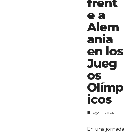
frent
e a
Alem
ania
en los
Jueg
os
Olímp
icos
Ago 11, 2024
En una jornada