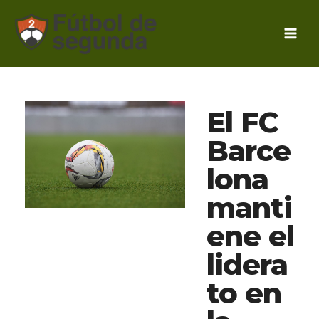
Ir
al
contenido
El FC
Barce
lona
manti
ene el
lidera
to en