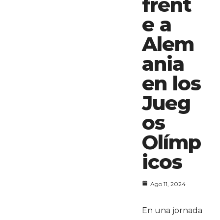
frent
e a
Alem
ania
en los
Jueg
os
Olímp
icos
Ago 11, 2024
En una jornada