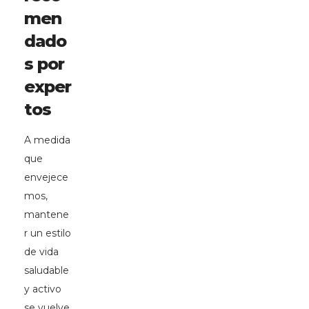
men
dado
s por
exper
tos
A medida
que
envejece
mos,
mantene
r un estilo
de vida
saludable
y activo
se vuelve