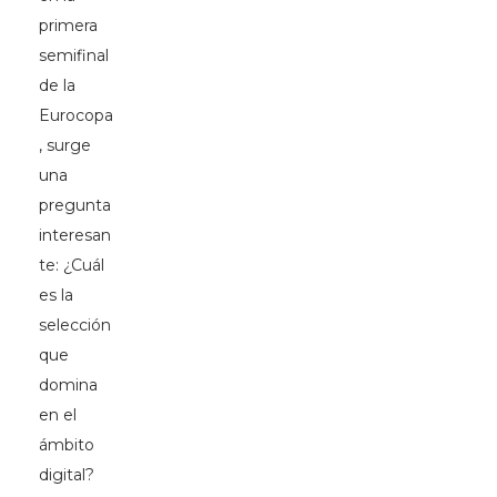
primera
semifinal
de la
Eurocopa
, surge
una
pregunta
interesan
te: ¿Cuál
es la
selección
que
domina
en el
ámbito
digital?