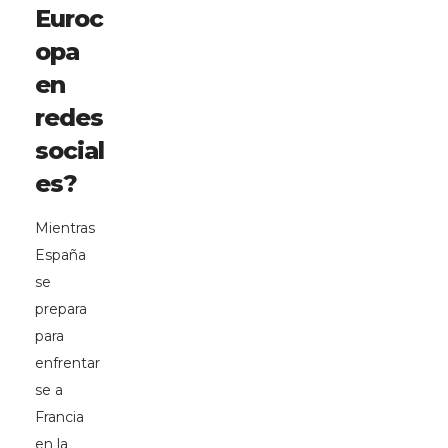
Euroc
opa
en
redes
social
es?
Mientras
España
se
prepara
para
enfrentar
se a
Francia
en la