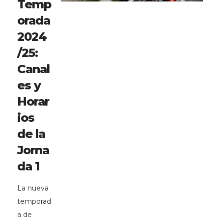
Temp
orada
2024
/25:
Canal
es y
Horar
ios
de la
Jorna
da 1
La nueva
temporad
a de