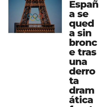
Españ
a se
qued
a sin
bronc
e tras
una
derro
ta
dram
ática