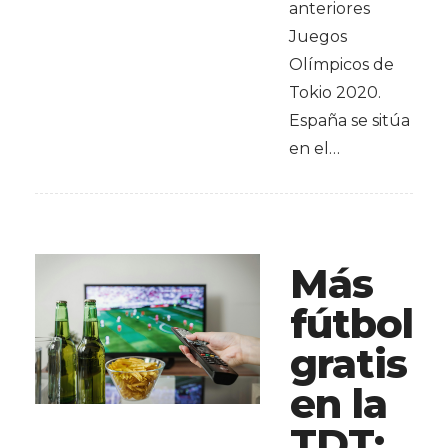
anteriores
Juegos
Olímpicos de
Tokio 2020.
España se sitúa
en el…
Más
fútbol
gratis
en la
TDT: