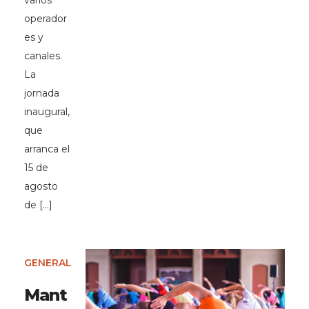
varios
operador
es y
canales.
La
jornada
inaugural,
que
arranca el
15 de
agosto
de […]
GENERAL
Mant