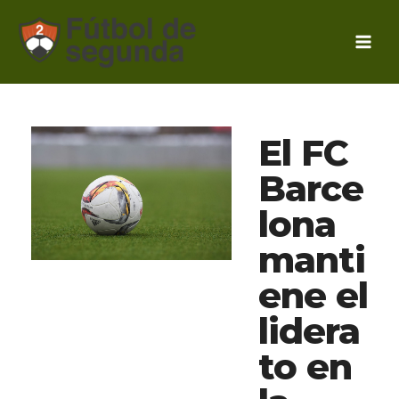
Ir
al
contenido
El FC
Barce
lona
manti
ene el
lidera
to en