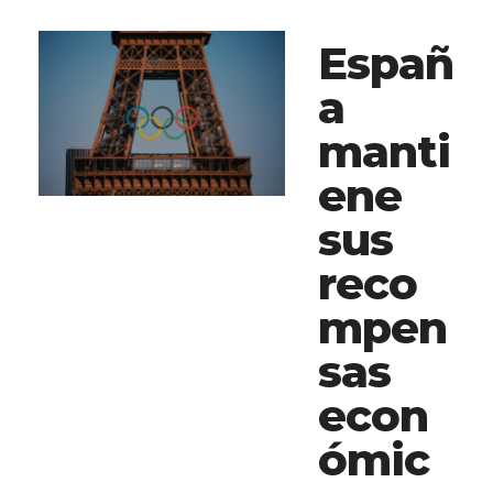
Españ
a
manti
ene
sus
reco
mpen
sas
econ
ómic