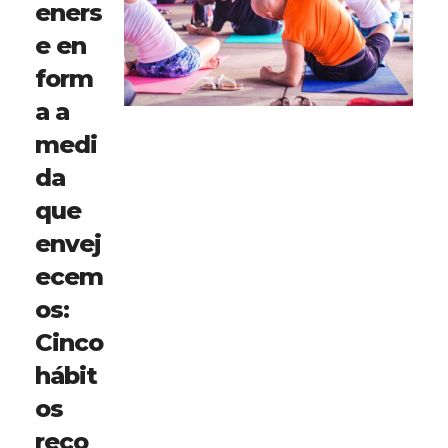
eners
e en
form
a a
medi
da
que
envej
ecem
os:
Cinco
hábit
os
reco