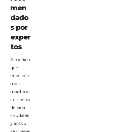
men
dado
s por
exper
tos
A medida
que
envejece
mos,
mantene
r un estilo
de vida
saludable
y activo
se vuelve