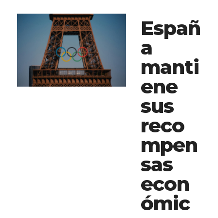
Españ
a
manti
ene
sus
reco
mpen
sas
econ
ómic