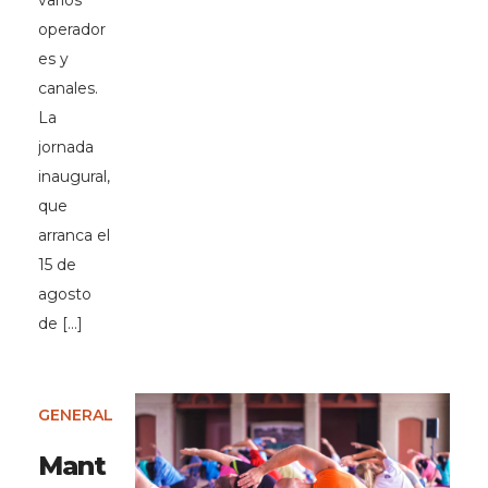
varios
operador
es y
canales.
La
jornada
inaugural,
que
arranca el
15 de
agosto
de […]
GENERAL
Mant