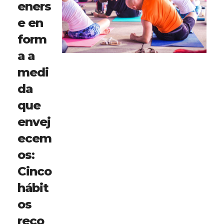
eners
e en
form
a a
medi
da
que
envej
ecem
os:
Cinco
hábit
os
reco