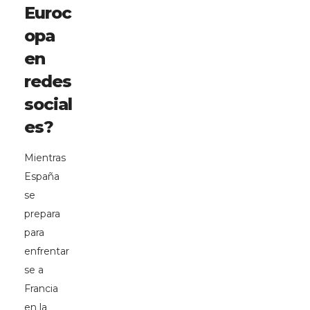
Euroc
opa
en
redes
social
es?
Mientras
España
se
prepara
para
enfrentar
se a
Francia
en la