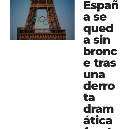
Españ
a se
qued
a sin
bronc
e tras
una
derro
ta
dram
ática