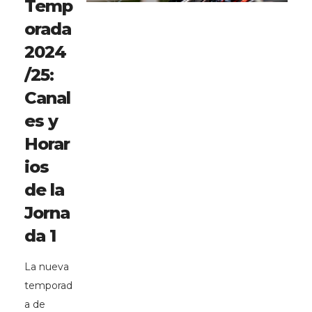
Temp
orada
2024
/25:
Canal
es y
Horar
ios
de la
Jorna
da 1
La nueva
temporad
a de