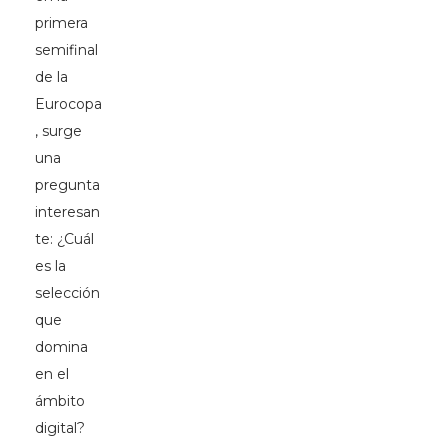
primera
semifinal
de la
Eurocopa
, surge
una
pregunta
interesan
te: ¿Cuál
es la
selección
que
domina
en el
ámbito
digital?