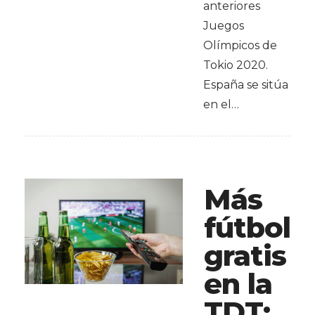
anteriores
Juegos
Olímpicos de
Tokio 2020.
España se sitúa
en el…
Más
fútbol
gratis
en la
TDT: