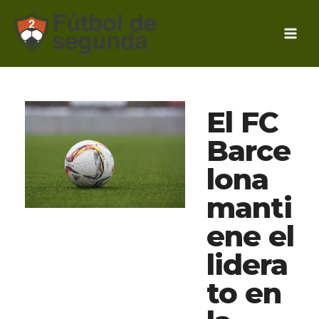
Ir
al
contenido
El FC
Barce
lona
manti
ene el
lidera
to en