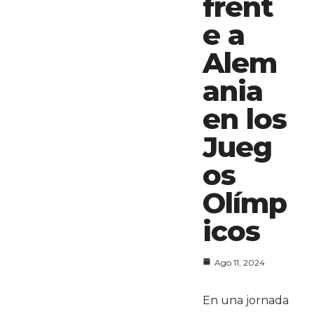
frent
e a
Alem
ania
en los
Jueg
os
Olímp
icos
Ago 11, 2024
En una jornada