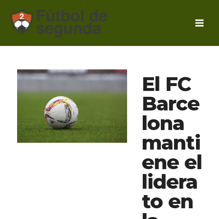
Ir
al
contenido
El FC
Barce
lona
manti
ene el
lidera
to en