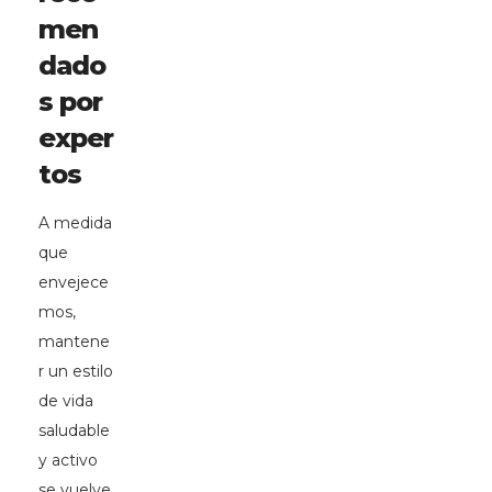
men
dado
s por
exper
tos
A medida
que
envejece
mos,
mantene
r un estilo
de vida
saludable
y activo
se vuelve