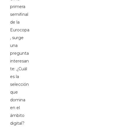
primera
semifinal
de la
Eurocopa
, surge
una
pregunta
interesan
te: ¿Cuál
es la
selección
que
domina
en el
ámbito
digital?