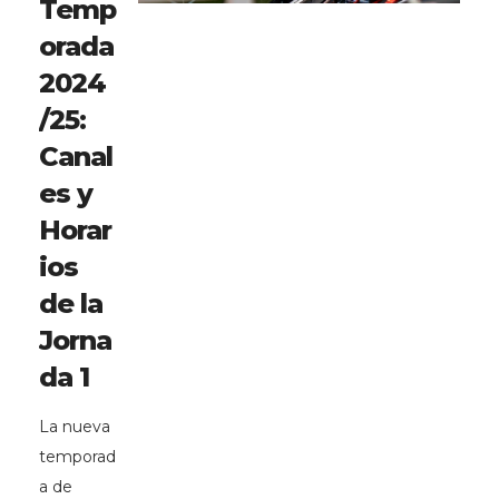
Temp
orada
2024
/25:
Canal
es y
Horar
ios
de la
Jorna
da 1
La nueva
temporad
a de