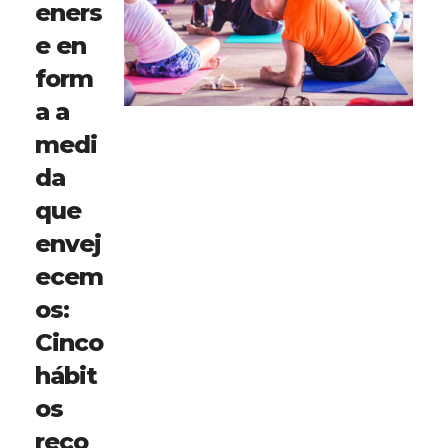
eners
e en
form
a a
medi
da
que
envej
ecem
os:
Cinco
hábit
os
reco