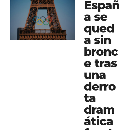
Españ
a se
qued
a sin
bronc
e tras
una
derro
ta
dram
ática