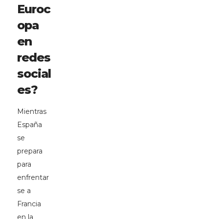
Euroc
opa
en
redes
social
es?
Mientras
España
se
prepara
para
enfrentar
se a
Francia
en la