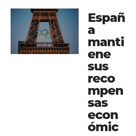
Españ
a
manti
ene
sus
reco
mpen
sas
econ
ómic