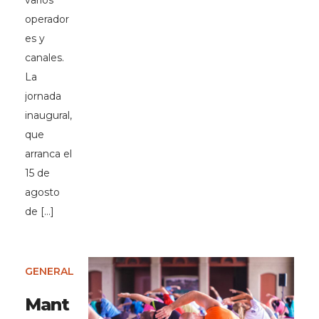
varios
operador
es y
canales.
La
jornada
inaugural,
que
arranca el
15 de
agosto
de […]
GENERAL
Mant