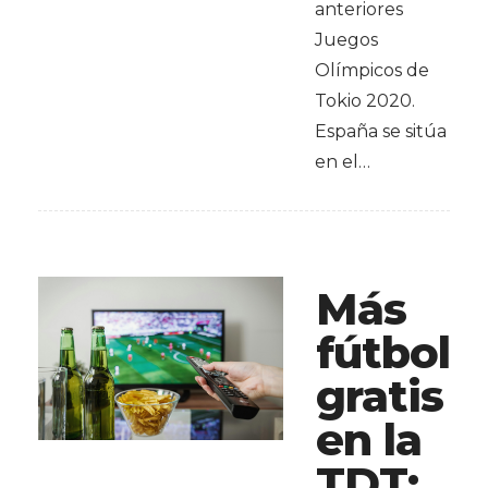
anteriores
Juegos
Olímpicos de
Tokio 2020.
España se sitúa
en el…
Más
fútbol
gratis
en la
TDT: