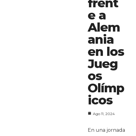
frent
e a
Alem
ania
en los
Jueg
os
Olímp
icos
Ago 11, 2024
En una jornada