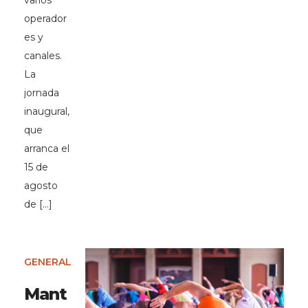
varios
operador
es y
canales.
La
jornada
inaugural,
que
arranca el
15 de
agosto
de […]
GENERAL
Mant