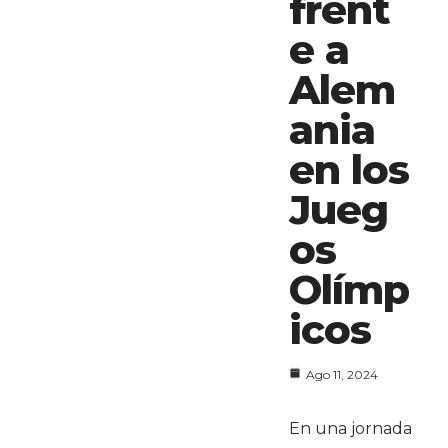
frent
e a
Alem
ania
en los
Jueg
os
Olímp
icos
Ago 11, 2024
En una jornada