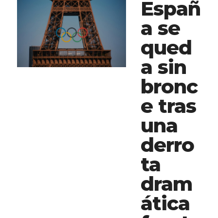
Españ
a se
qued
a sin
bronc
e tras
una
derro
ta
dram
ática