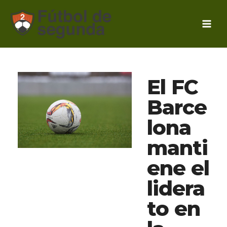
Ir
al
contenido
El FC
Barce
lona
manti
ene el
lidera
to en