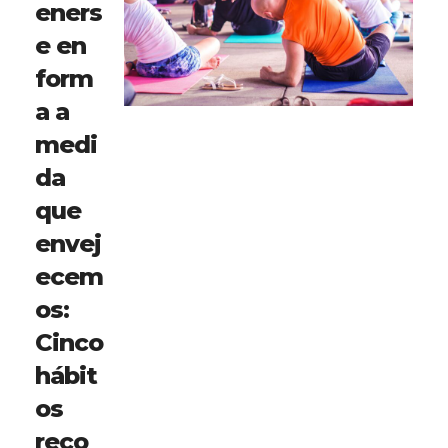
eners
e en
form
a a
medi
da
que
envej
ecem
os:
Cinco
hábit
os
reco