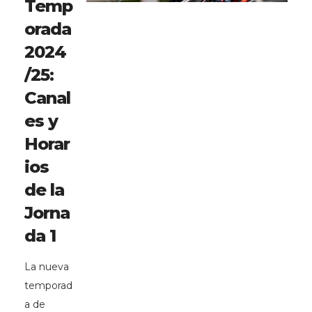
Temp
orada
2024
/25:
Canal
es y
Horar
ios
de la
Jorna
da 1
La nueva
temporad
a de