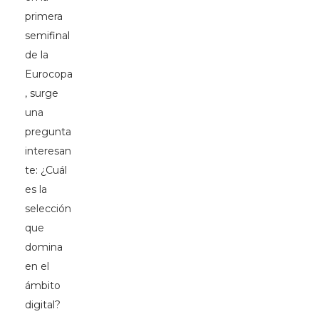
primera
semifinal
de la
Eurocopa
, surge
una
pregunta
interesan
te: ¿Cuál
es la
selección
que
domina
en el
ámbito
digital?