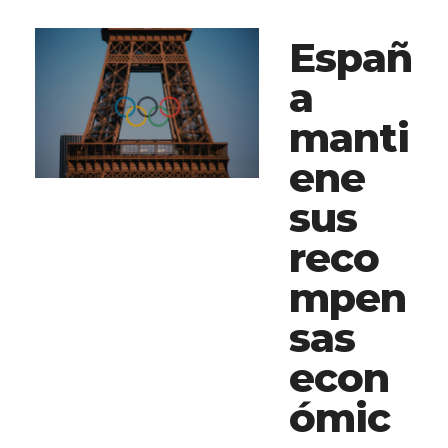
Españ
a
manti
ene
sus
reco
mpen
sas
econ
ómic