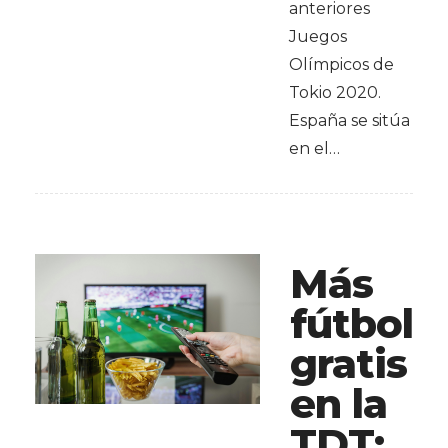
anteriores
Juegos
Olímpicos de
Tokio 2020.
España se sitúa
en el…
Más
fútbol
gratis
en la
TDT: