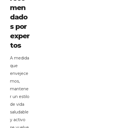
men
dado
s por
exper
tos
A medida
que
envejece
mos,
mantene
r un estilo
de vida
saludable
y activo
se vuelve