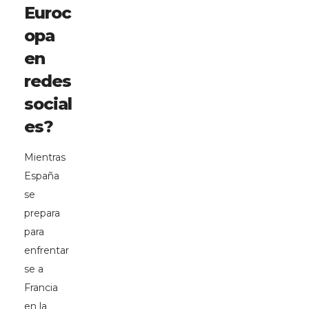
Euroc
opa
en
redes
social
es?
Mientras
España
se
prepara
para
enfrentar
se a
Francia
en la