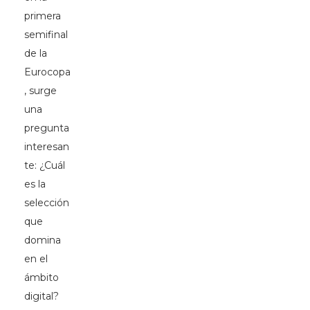
primera
semifinal
de la
Eurocopa
, surge
una
pregunta
interesan
te: ¿Cuál
es la
selección
que
domina
en el
ámbito
digital?