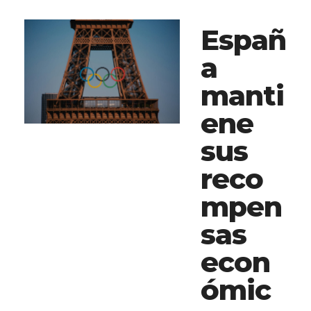
Españ
a
manti
ene
sus
reco
mpen
sas
econ
ómic