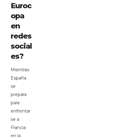
Euroc
opa
en
redes
social
es?
Mientras
España
se
prepara
para
enfrentar
se a
Francia
en la