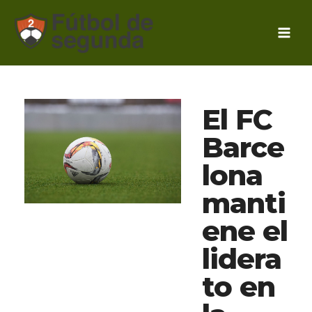
Ir
al
contenido
El FC
Barce
lona
manti
ene el
lidera
to en