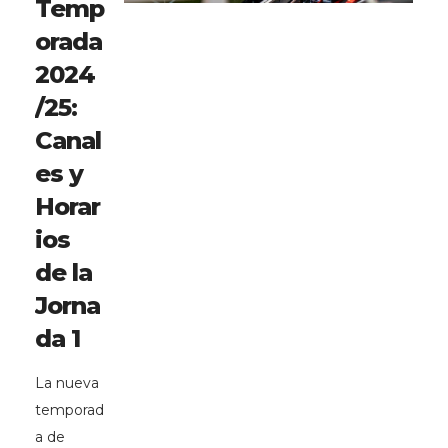
Temp
orada
2024
/25:
Canal
es y
Horar
ios
de la
Jorna
da 1
La nueva
temporad
a de