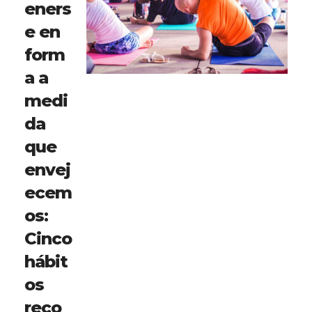
eners
e en
form
a a
medi
da
que
envej
ecem
os:
Cinco
hábit
os
reco