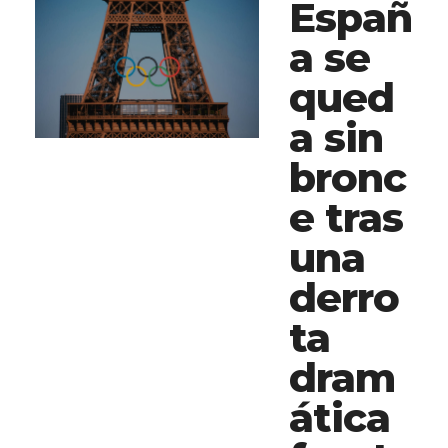
Españ
a se
qued
a sin
bronc
e tras
una
derro
ta
dram
ática