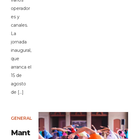
varios
operador
es y
canales.
La
jornada
inaugural,
que
arranca el
15 de
agosto
de […]
GENERAL
Mant