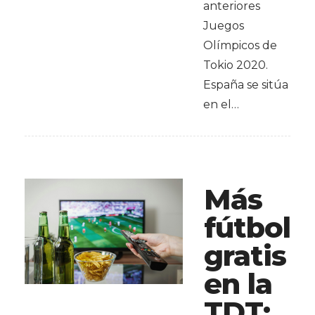
anteriores
Juegos
Olímpicos de
Tokio 2020.
España se sitúa
en el…
Más
fútbol
gratis
en la
TDT: