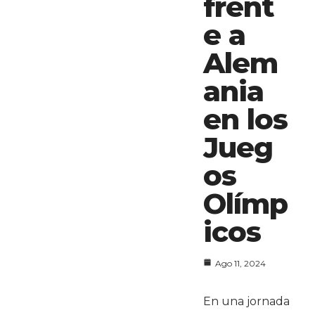
frent
e a
Alem
ania
en los
Jueg
os
Olímp
icos
Ago 11, 2024
En una jornada