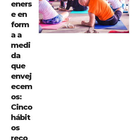
eners
e en
form
a a
medi
da
que
envej
ecem
os:
Cinco
hábit
os
reco