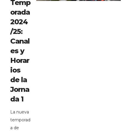
Temp
orada
2024
/25:
Canal
es y
Horar
ios
de la
Jorna
da 1
La nueva
temporad
a de