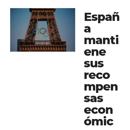
Españ
a
manti
ene
sus
reco
mpen
sas
econ
ómic