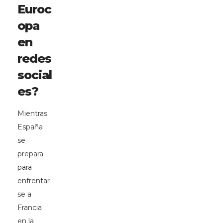
Euroc
opa
en
redes
social
es?
Mientras
España
se
prepara
para
enfrentar
se a
Francia
en la