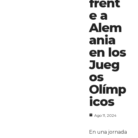
frent
e a
Alem
ania
en los
Jueg
os
Olímp
icos
Ago 11, 2024
En una jornada