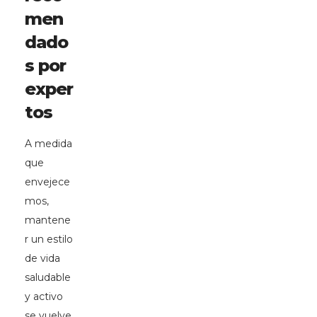
men
dado
s por
exper
tos
A medida
que
envejece
mos,
mantene
r un estilo
de vida
saludable
y activo
se vuelve