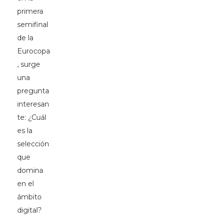
primera
semifinal
de la
Eurocopa
, surge
una
pregunta
interesan
te: ¿Cuál
es la
selección
que
domina
en el
ámbito
digital?