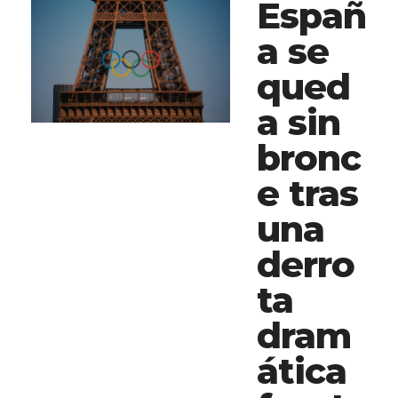
Españ
a se
qued
a sin
bronc
e tras
una
derro
ta
dram
ática