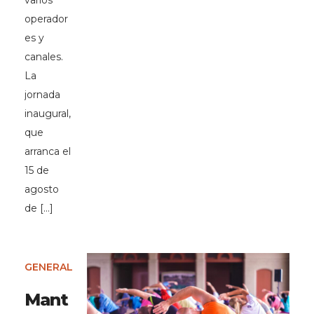
varios
operador
es y
canales.
La
jornada
inaugural,
que
arranca el
15 de
agosto
de […]
GENERAL
Mant