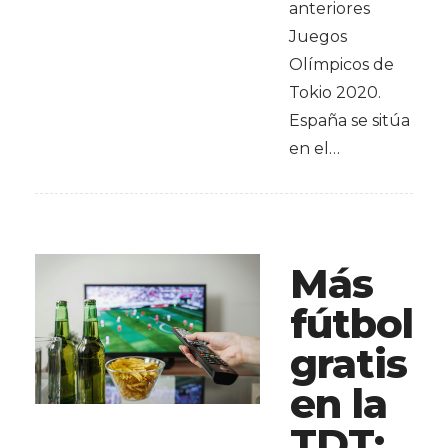
anteriores
Juegos
Olímpicos de
Tokio 2020.
España se sitúa
en el…
Más
fútbol
gratis
en la
TDT: