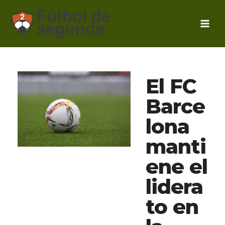
Ir
al
contenido
El FC
Barce
lona
manti
ene el
lidera
to en