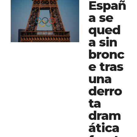
Españ
a se
qued
a sin
bronc
e tras
una
derro
ta
dram
ática