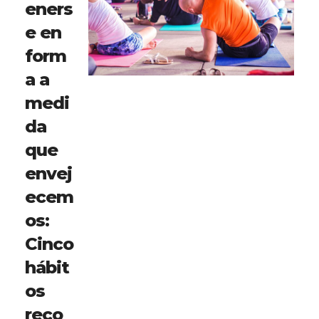
eners
e en
form
a a
medi
da
que
envej
ecem
os:
Cinco
hábit
os
reco