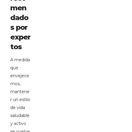
men
dado
s por
exper
tos
A medida
que
envejece
mos,
mantene
r un estilo
de vida
saludable
y activo
se vuelve