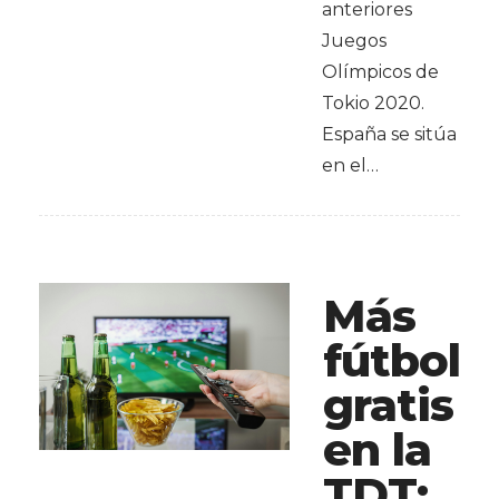
anteriores
Juegos
Olímpicos de
Tokio 2020.
España se sitúa
en el…
Más
fútbol
gratis
en la
TDT: