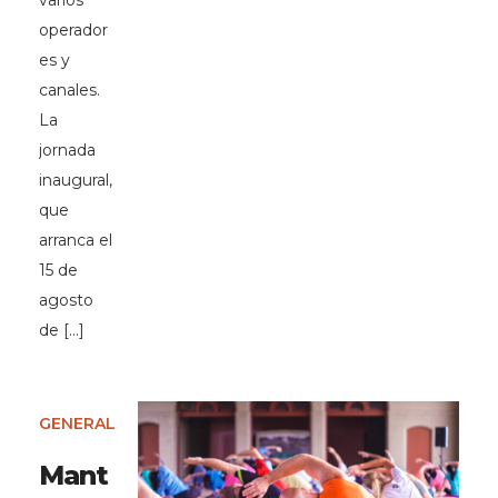
varios
operador
es y
canales.
La
jornada
inaugural,
que
arranca el
15 de
agosto
de […]
GENERAL
Mant