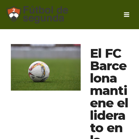
Ir
al
contenido
El FC
Barce
lona
manti
ene el
lidera
to en