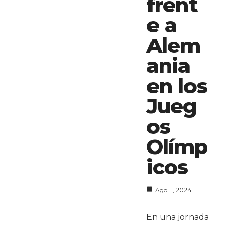
frent
e a
Alem
ania
en los
Jueg
os
Olímp
icos
Ago 11, 2024
En una jornada