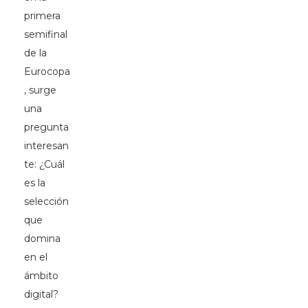
primera
semifinal
de la
Eurocopa
, surge
una
pregunta
interesan
te: ¿Cuál
es la
selección
que
domina
en el
ámbito
digital?