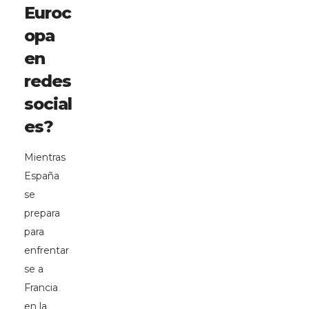
Euroc
opa
en
redes
social
es?
Mientras
España
se
prepara
para
enfrentar
se a
Francia
en la