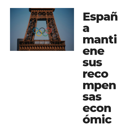
Españ
a
manti
ene
sus
reco
mpen
sas
econ
ómic