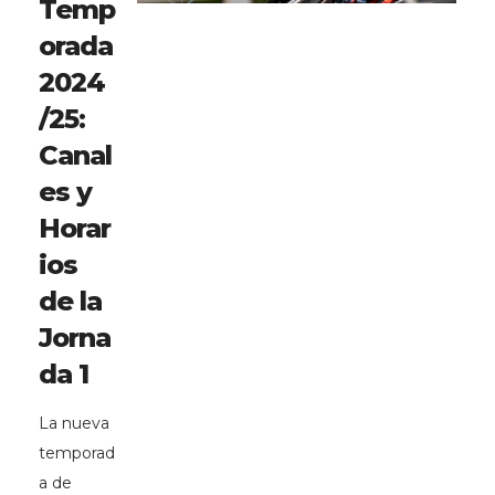
Temp
orada
2024
/25:
Canal
es y
Horar
ios
de la
Jorna
da 1
La nueva
temporad
a de