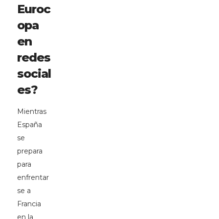
Euroc
opa
en
redes
social
es?
Mientras
España
se
prepara
para
enfrentar
se a
Francia
en la