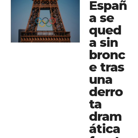
Españ
a se
qued
a sin
bronc
e tras
una
derro
ta
dram
ática