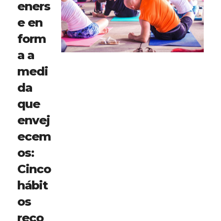
eners
e en
form
a a
medi
da
que
envej
ecem
os:
Cinco
hábit
os
reco