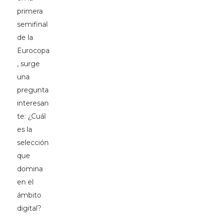
primera
semifinal
de la
Eurocopa
, surge
una
pregunta
interesan
te: ¿Cuál
es la
selección
que
domina
en el
ámbito
digital?