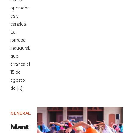
varios
operador
es y
canales.
La
jornada
inaugural,
que
arranca el
15 de
agosto
de […]
GENERAL
Mant