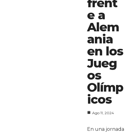
frent
e a
Alem
ania
en los
Jueg
os
Olímp
icos
Ago 11, 2024
En una jornada