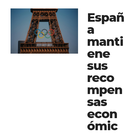
Españ
a
manti
ene
sus
reco
mpen
sas
econ
ómic