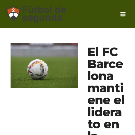
Ir
al
contenido
El FC
Barce
lona
manti
ene el
lidera
to en