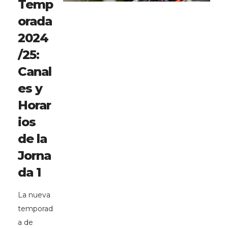
Temp
orada
2024
/25:
Canal
es y
Horar
ios
de la
Jorna
da 1
La nueva
temporad
a de