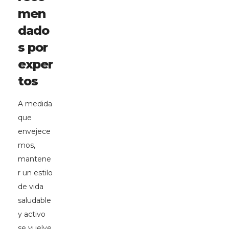
men
dado
s por
exper
tos
A medida
que
envejece
mos,
mantene
r un estilo
de vida
saludable
y activo
se vuelve