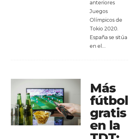
anteriores
Juegos
Olímpicos de
Tokio 2020.
España se sitúa
en el…
Más
fútbol
gratis
en la
TDT: