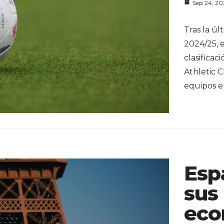
Sep 24, 2
Tras la ú
2024/25, 
clasificac
Athletic C
equipos e
Esp
sus
eco