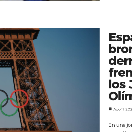
Esp
bro
der
fre
los
Olí
Ago 11, 20
En una jo