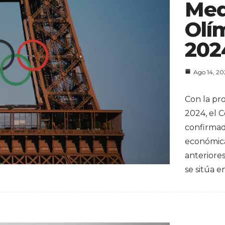
Med
Olí
202
Ago 14, 2
Con la pr
2024, el 
confirma
económica
anteriore
se sitúa e