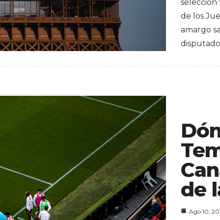
selección
de los Ju
amargo sab
disputad
Dón
Tem
Can
de l
Ago 10, 2