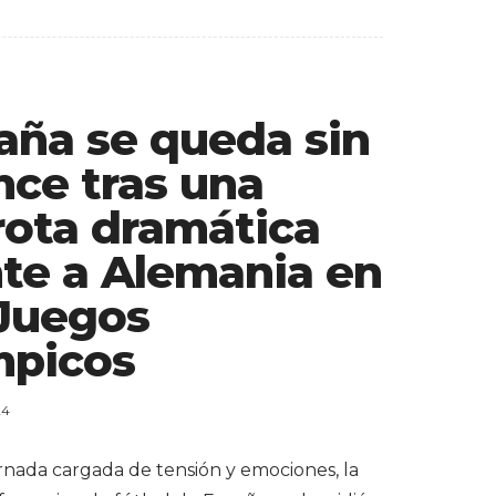
aña se queda sin
nce tras una
rota dramática
nte a Alemania en
 Juegos
mpicos
24
rnada cargada de tensión y emociones, la