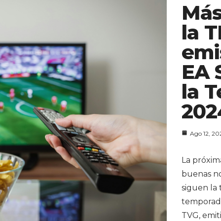
Más
la 
emi
EA 
la 
202
Ago 12, 20
La próxim
buenas not
siguen la 
temporada
TVG, emiti