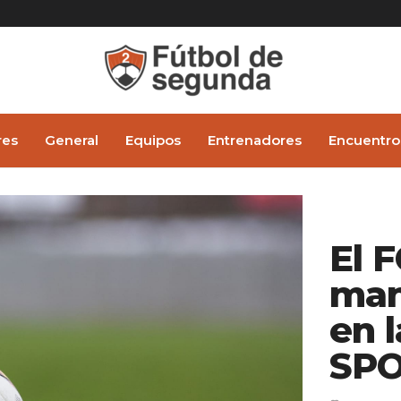
res
General
Equipos
Entrenadores
Encuentro
El 
man
en 
SPO