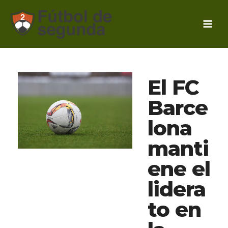
Ir
al
contenido
El FC
Barce
lona
manti
ene el
lidera
to en