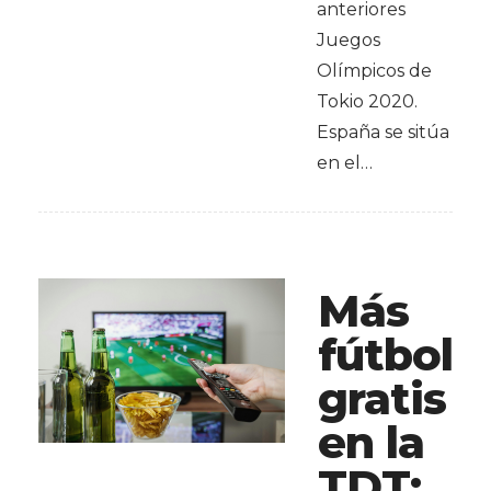
anteriores
Juegos
Olímpicos de
Tokio 2020.
España se sitúa
en el…
Más
fútbol
gratis
en la
TDT: