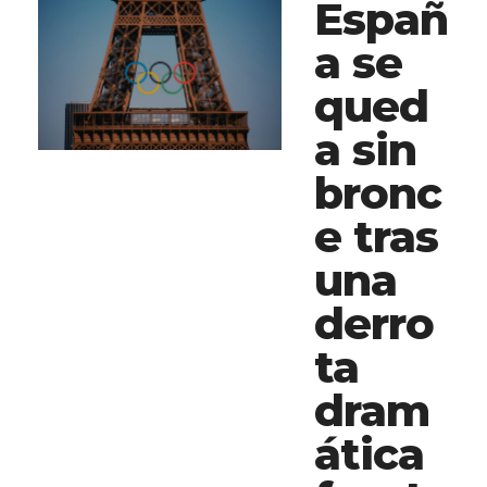
Españ
a se
qued
a sin
bronc
e tras
una
derro
ta
dram
ática