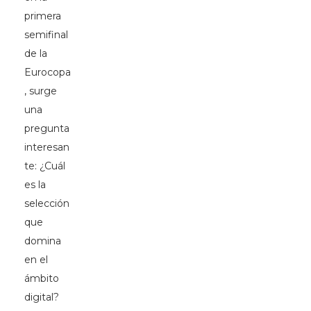
primera
semifinal
de la
Eurocopa
, surge
una
pregunta
interesan
te: ¿Cuál
es la
selección
que
domina
en el
ámbito
digital?