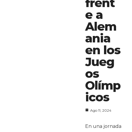
frent
e a
Alem
ania
en los
Jueg
os
Olímp
icos
Ago 11, 2024
En una jornada