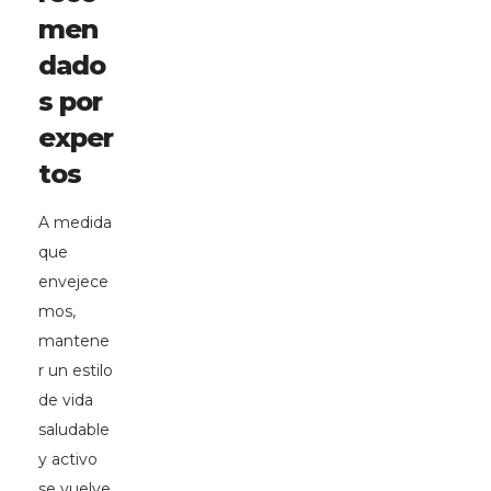
men
dado
s por
exper
tos
A medida
que
envejece
mos,
mantene
r un estilo
de vida
saludable
y activo
se vuelve