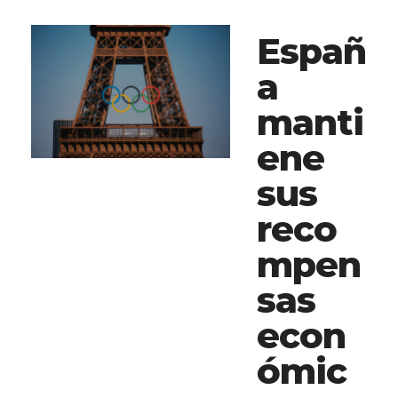
Españ
a
manti
ene
sus
reco
mpen
sas
econ
ómic