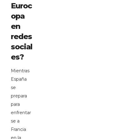
Euroc
opa
en
redes
social
es?
Mientras
España
se
prepara
para
enfrentar
se a
Francia
en la