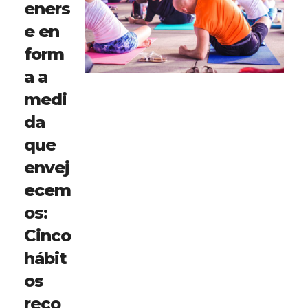
eners
e en
form
a a
medi
da
que
envej
ecem
os:
Cinco
hábit
os
reco