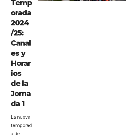
Temp
orada
2024
/25:
Canal
es y
Horar
ios
de la
Jorna
da 1
La nueva
temporad
a de