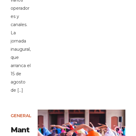
varios
operador
es y
canales.
La
jornada
inaugural,
que
arranca el
15 de
agosto
de […]
GENERAL
Mant