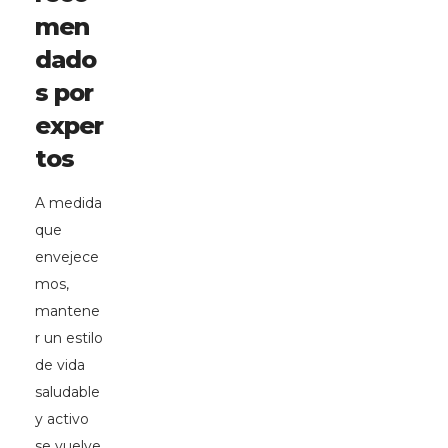
men
dado
s por
exper
tos
A medida
que
envejece
mos,
mantene
r un estilo
de vida
saludable
y activo
se vuelve