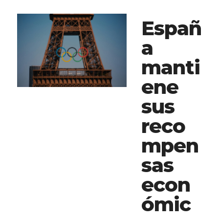
Españ
a
manti
ene
sus
reco
mpen
sas
econ
ómic