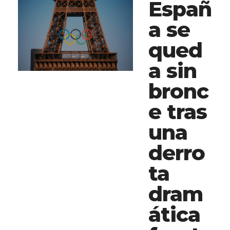
Españ
a se
qued
a sin
bronc
e tras
una
derro
ta
dram
ática