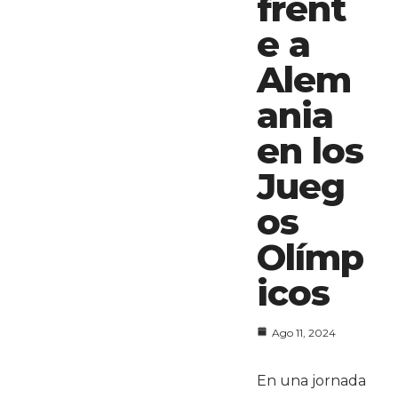
frent
e a
Alem
ania
en los
Jueg
os
Olímp
icos
Ago 11, 2024
En una jornada