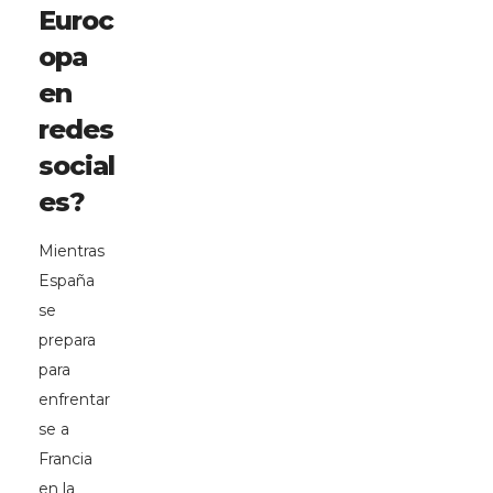
Euroc
opa
en
redes
social
es?
Mientras
España
se
prepara
para
enfrentar
se a
Francia
en la