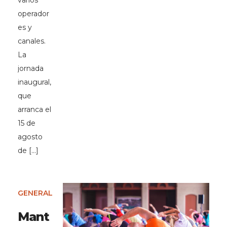
varios
operador
es y
canales.
La
jornada
inaugural,
que
arranca el
15 de
agosto
de […]
GENERAL
Mant