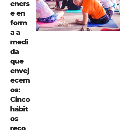
eners
e en
form
a a
medi
da
que
envej
ecem
os:
Cinco
hábit
os
reco