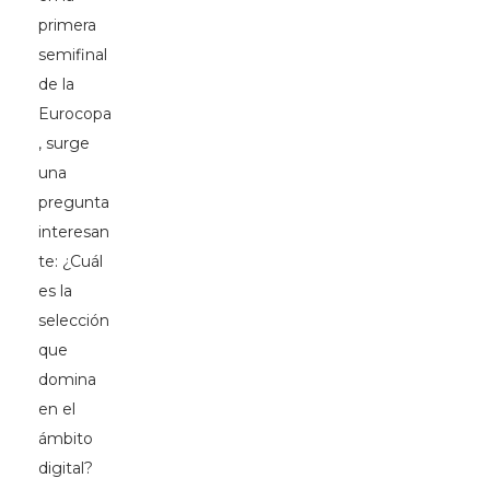
primera
semifinal
de la
Eurocopa
, surge
una
pregunta
interesan
te: ¿Cuál
es la
selección
que
domina
en el
ámbito
digital?