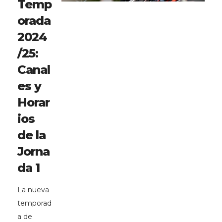
Temp
orada
2024
/25:
Canal
es y
Horar
ios
de la
Jorna
da 1
La nueva
temporad
a de