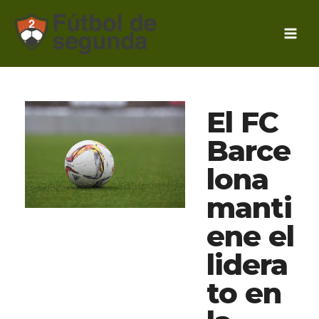
Ir
al
contenido
El FC
Barce
lona
manti
ene el
lidera
to en