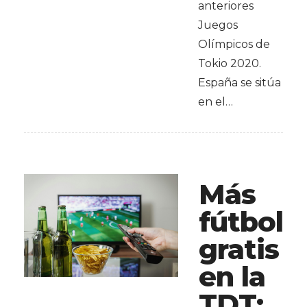
anteriores
Juegos
Olímpicos de
Tokio 2020.
España se sitúa
en el…
Más
fútbol
gratis
en la
TDT: