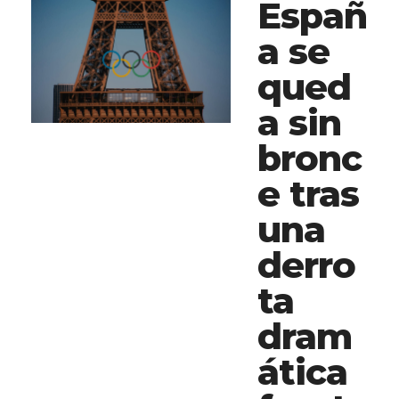
Españ
a se
qued
a sin
bronc
e tras
una
derro
ta
dram
ática