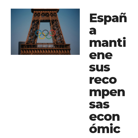
Españ
a
manti
ene
sus
reco
mpen
sas
econ
ómic