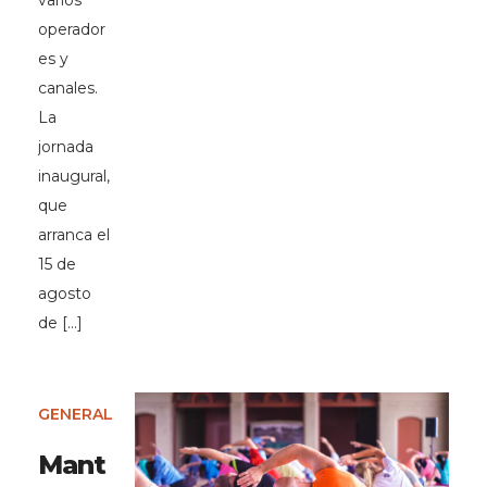
varios
operador
es y
canales.
La
jornada
inaugural,
que
arranca el
15 de
agosto
de […]
GENERAL
Mant