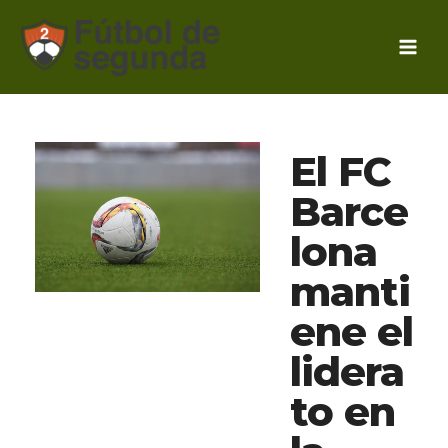
Ir
al
contenido
El FC
Barce
lona
manti
ene el
lidera
to en