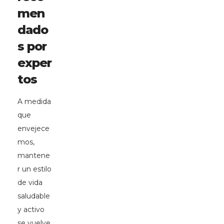
men
dado
s por
exper
tos
A medida
que
envejece
mos,
mantene
r un estilo
de vida
saludable
y activo
se vuelve