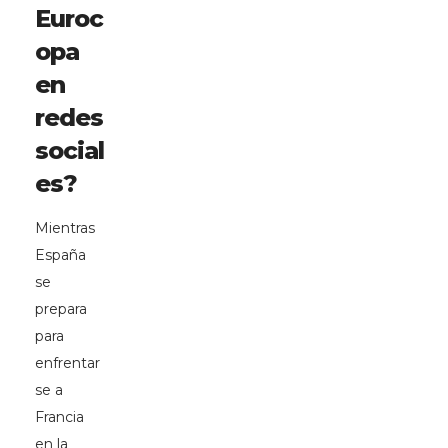
Euroc
opa
en
redes
social
es?
Mientras
España
se
prepara
para
enfrentar
se a
Francia
en la