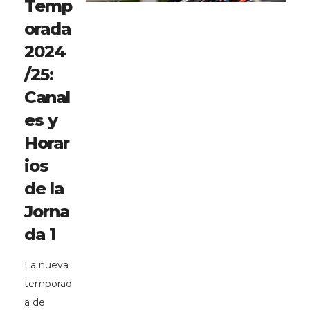
Temp
orada
2024
/25:
Canal
es y
Horar
ios
de la
Jorna
da 1
La nueva
temporad
a de