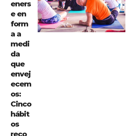
eners
e en
form
a a
medi
da
que
envej
ecem
os:
Cinco
hábit
os
reco