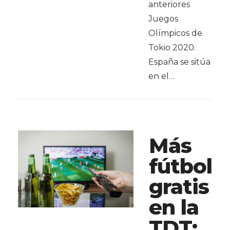
anteriores
Juegos
Olímpicos de
Tokio 2020.
España se sitúa
en el…
Más
fútbol
gratis
en la
TDT: