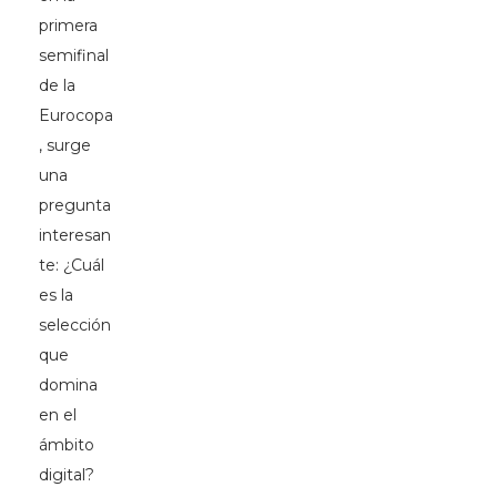
primera
semifinal
de la
Eurocopa
, surge
una
pregunta
interesan
te: ¿Cuál
es la
selección
que
domina
en el
ámbito
digital?