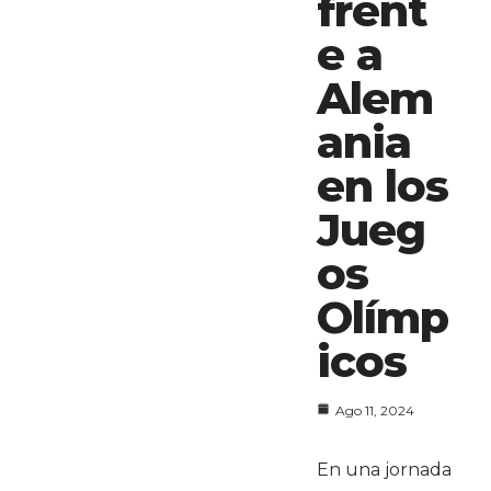
frent
e a
Alem
ania
en los
Jueg
os
Olímp
icos
Ago 11, 2024
En una jornada