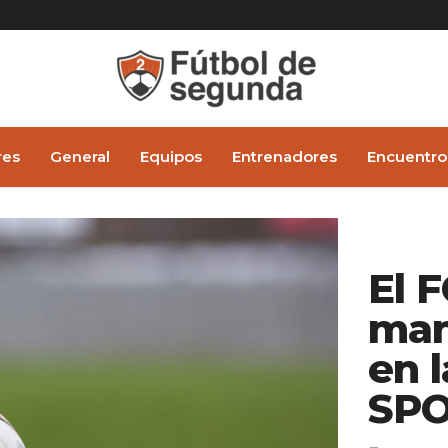
res
General
Equipos
Entrenadores
Encuentro
El 
man
en 
SPO