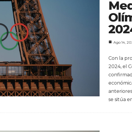
Med
Olí
202
Ago 14, 2
Con la pr
2024, el 
confirma
económica
anteriore
se sitúa e