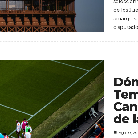
selección
de los Ju
amargo sab
disputad
Dón
Tem
Can
de l
Ago 10, 2