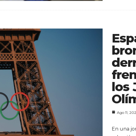
Esp
bro
der
fre
los
Olí
Ago 11, 20
En una jo