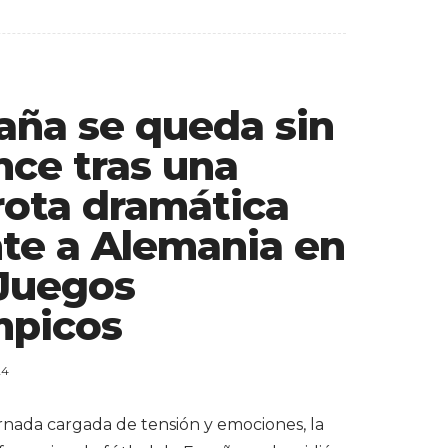
aña se queda sin
nce tras una
rota dramática
nte a Alemania en
 Juegos
mpicos
24
rnada cargada de tensión y emociones, la