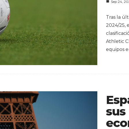
Sep 24, 2
Tras la ú
2024/25, 
clasificac
Athletic C
equipos e
Esp
sus
eco