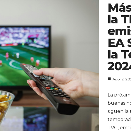
Más
la 
emi
EA 
la 
202
Ago 12, 20
La próxim
buenas not
siguen la 
temporada
TVG, emiti