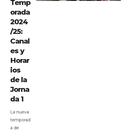
Temp
orada
2024
/25:
Canal
es y
Horar
ios
de la
Jorna
da 1
La nueva
temporad
a de