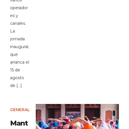
varios
operador
es y
canales.
La
jornada
inaugural,
que
arranca el
15 de
agosto
de […]
GENERAL
Mant