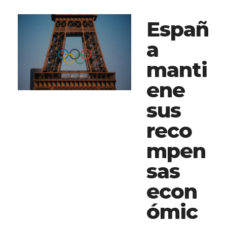
Españ
a
manti
ene
sus
reco
mpen
sas
econ
ómic