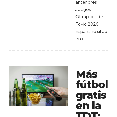
anteriores
Juegos
Olímpicos de
Tokio 2020.
España se sitúa
en el…
Más
fútbol
gratis
en la
TDT: