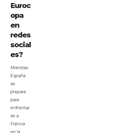
Euroc
opa
en
redes
social
es?
Mientras
España
se
prepara
para
enfrentar
se a
Francia
en la