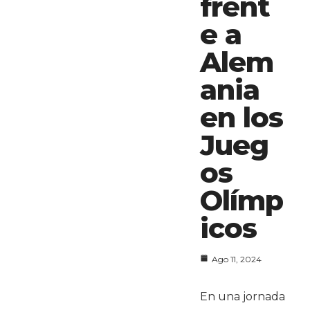
frent
e a
Alem
ania
en los
Jueg
os
Olímp
icos
Ago 11, 2024
En una jornada