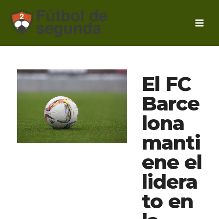
Ir
al
contenido
El FC
Barce
lona
manti
ene el
lidera
to en