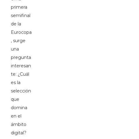
primera
semifinal
de la
Eurocopa
, surge
una
pregunta
interesan
te: ¿Cuál
es la
selección
que
domina
en el
ámbito
digital?