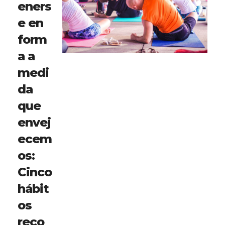
eners
e en
form
a a
medi
da
que
envej
ecem
os:
Cinco
hábit
os
reco