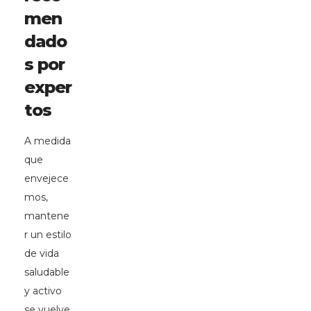
men
dado
s por
exper
tos
A medida
que
envejece
mos,
mantene
r un estilo
de vida
saludable
y activo
se vuelve