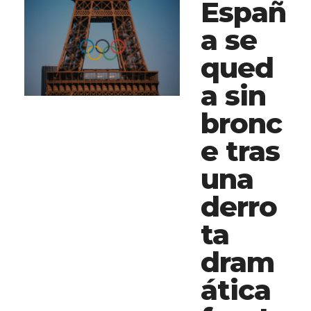
Españ
a se
qued
a sin
bronc
e tras
una
derro
ta
dram
ática